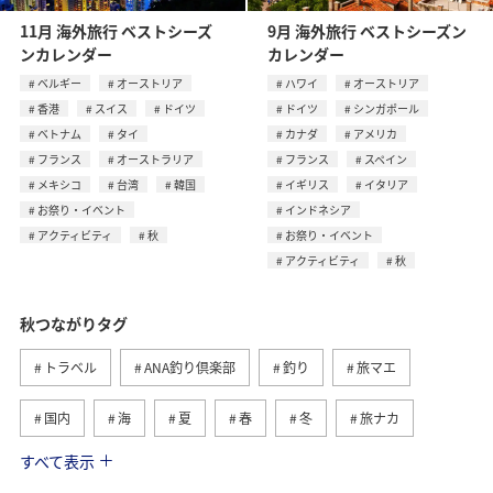
11月 海外旅行 ベストシーズ
9月 海外旅行 ベストシーズン
ンカレンダー
カレンダー
ベルギー
オーストリア
ハワイ
オーストリア
香港
スイス
ドイツ
ドイツ
シンガポール
ベトナム
タイ
カナダ
アメリカ
フランス
オーストラリア
フランス
スペイン
メキシコ
台湾
韓国
イギリス
イタリア
お祭り・イベント
インドネシア
アクティビティ
秋
お祭り・イベント
アクティビティ
秋
秋つながりタグ
トラベル
ANA釣り倶楽部
釣り
旅マエ
国内
海
夏
春
冬
旅ナカ
すべて表示
北海道
湖
川
沖縄
海外