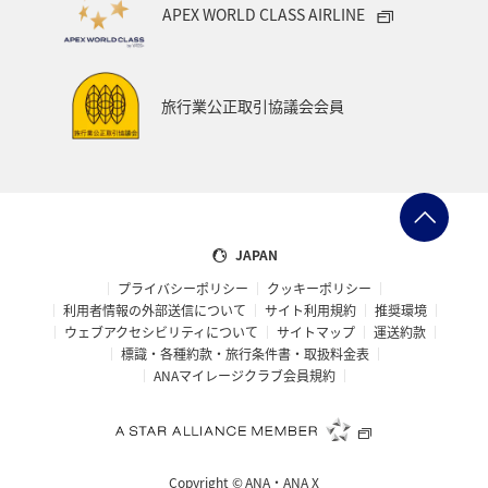
APEX WORLD CLASS AIRLINE
沖縄県
コイ
長野県
オーストラリア
韓国
ハワイ
お祭り・イベント
ツアー
旅行業公正取引協議会会員
秋田県
温泉
東海地方
関西地方
島根県
山口県
ホテル
佐賀県
東北地方
ブリ
カナダ
南伊豆
タイ
ヤマメ
JAPAN
プライバシーポリシー
クッキーポリシー
アメリカ・カナダ・中南米
イギリス
メキシコ
利用者情報の外部送信について
サイト利用規約
推奨環境
ウェブアクセシビリティについて
サイトマップ
運送約款
京都府
旅館
大阪府
中国地方
四国地方
標識・各種約款・旅行条件書・取扱料金表
ANAマイレージクラブ会員規約
北陸地方
ANAのふるさと納税
紅葉
世界遺産
仙台
アユ
バンクーバー
バンコク
Copyright ©
ANA・ANA X