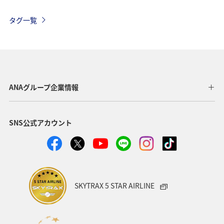
トラウト
マダイ
アオリイカ
アクティビティ
タグ一覧
鹿児島県
神奈川県
長崎県
静岡県
千葉県
東京都
グルメ
メジナ
ワカサギ
宮城県
関東・甲信越地方
クロダイ
栃木県
ANAグループ企業情報
ロウニンアジ（GT）
高知県
自然・植物
SNS公式アカウント
八丈島
茨城県
福岡県
兵庫県
山梨県
西表島
愛媛県
和歌山県
愛知県
趣味
タチウオ
マアジ
イシダイ
スズキ
SKYTRAX 5 STAR AIRLINE
徳島県
九州地方
宮崎県
滋賀県
群馬県
大分県
石垣
福島県
石川県
宮古島