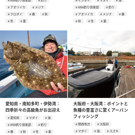
ANA釣り倶楽部
釣り
イシダイ
マダイ
海
アオリイカ
メジナ
ANA釣り倶楽部
釣り
クロダイ
春
秋
アオリイカ
メジナ
春
冬
夏
秋
冬
夏
愛知県・南知多町・伊勢湾：
大阪府・大阪湾：ポイントと
四季折々の高級魚がお出迎え
魚種の豊富さに驚くアーバン
フィッシング
愛知県
マダイ
海
関西地方
大阪府
ANA釣り倶楽部
釣り
マダイ
海
スズキ
春
秋
冬
夏