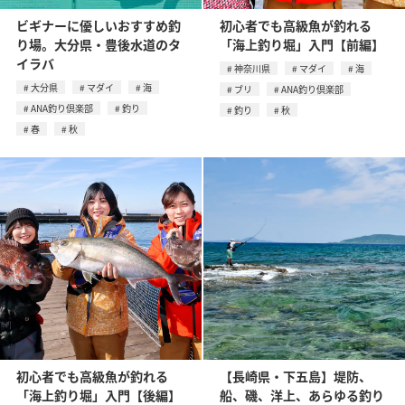
ビギナーに優しいおすすめ釣
初心者でも高級魚が釣れる
り場。大分県・豊後水道のタ
「海上釣り堀」入門【前編】
イラバ
神奈川県
マダイ
海
大分県
マダイ
海
ブリ
ANA釣り倶楽部
ANA釣り倶楽部
釣り
釣り
秋
春
秋
初心者でも高級魚が釣れる
【長崎県・下五島】堤防、
「海上釣り堀」入門【後編】
船、磯、洋上、あらゆる釣り