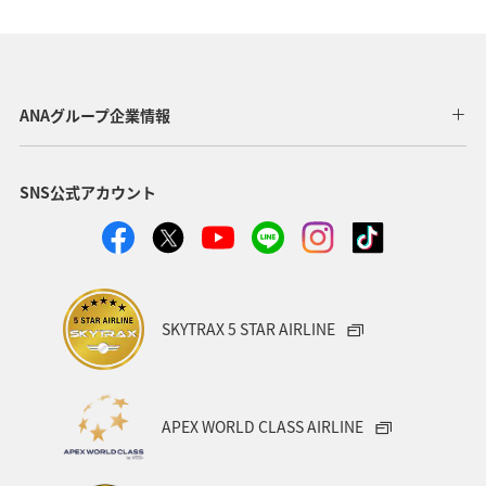
鹿児島県
神奈川県
長崎県
静岡県
千葉県
東京都
グルメ
メジナ
ワカサギ
宮城県
関東・甲信越地方
クロダイ
栃木県
ANAグループ企業情報
ロウニンアジ（GT）
高知県
自然・植物
SNS公式アカウント
八丈島
茨城県
福岡県
兵庫県
山梨県
西表島
愛媛県
和歌山県
愛知県
趣味
タチウオ
マアジ
イシダイ
スズキ
SKYTRAX 5 STAR AIRLINE
徳島県
九州地方
宮崎県
滋賀県
群馬県
大分県
石垣
福島県
石川県
宮古島
APEX WORLD CLASS AIRLINE
沖縄県
コイ
長野県
オーストラリア