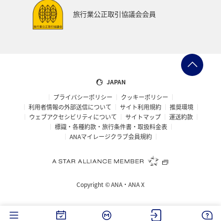
韓国
ハワイ
お祭り・イベント
ツアー
旅行業公正取引協議会会員
秋田県
温泉
東海地方
関西地方
島根県
山口県
ホテル
佐賀県
東北地方
ブリ
カナダ
南伊豆
タイ
ヤマメ
JAPAN
プライバシーポリシー
クッキーポリシー
アメリカ・カナダ・中南米
イギリス
メキシコ
利用者情報の外部送信について
サイト利用規約
推奨環境
ウェブアクセシビリティについて
サイトマップ
運送約款
京都府
旅館
大阪府
中国地方
四国地方
標識・各種約款・旅行条件書・取扱料金表
ANAマイレージクラブ会員規約
北陸地方
ANAのふるさと納税
紅葉
世界遺産
仙台
アユ
バンクーバー
バンコク
Copyright ©
ANA・ANA X
福井県
新潟県
アマゴ
イワナ
青森県
岐阜県
知床
熊本県
フナ