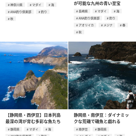
が可能な九州の青い至宝
神奈川県
マダイ
海
長崎県
マダイ
海
ANA釣り倶楽部
釣り
ANA釣り倶楽部
釣り
秋
アオリイカ
メジナ
春
秋
【静岡県・西伊豆】日本列島
静岡県・南伊豆：ダイナミッ
最深の湾が育む多彩な魚たち
クな荒磯で磯魚と戯れる
静岡県
マダイ
海
南伊豆
静岡県