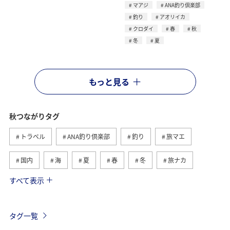
マアジ
ANA釣り倶楽部
釣り
アオリイカ
クロダイ
春
秋
冬
夏
もっと見る
秋つながりタグ
トラベル
ANA釣り倶楽部
釣り
旅マエ
国内
海
夏
春
冬
旅ナカ
すべて表示
北海道
湖
川
沖縄
海外
トラウト
マダイ
アオリイカ
アクティビティ
タグ一覧