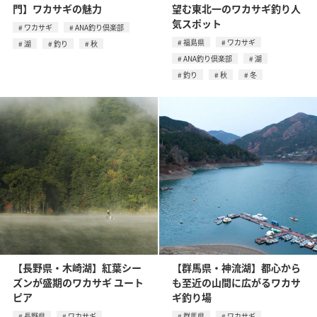
門】ワカサギの魅力
望む東北一のワカサギ釣り人
気スポット
ワカサギ
ANA釣り倶楽部
福島県
ワカサギ
湖
釣り
秋
ANA釣り倶楽部
湖
釣り
秋
冬
【長野県・木崎湖】紅葉シー
【群馬県・神流湖】都心から
ズンが盛期のワカサギ ユート
も至近の山間に広がるワカサ
ピア
ギ釣り場
長野県
ワカサギ
群馬県
ワカサギ