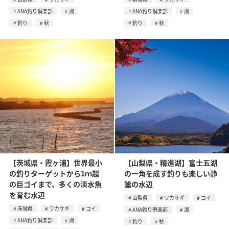
ANA釣り倶楽部
湖
ANA釣り倶楽部
湖
釣り
秋
釣り
秋
【茨城県・霞ヶ浦】世界最小
【山梨県・精進湖】富士五湖
の釣りターゲットから1ｍ超
の一角を成す釣りも楽しい静
の巨ゴイまで、多くの淡水魚
謐の水辺
を育む水辺
山梨県
ワカサギ
コイ
茨城県
ワカサギ
コイ
ANA釣り倶楽部
湖
ANA釣り倶楽部
湖
釣り
秋