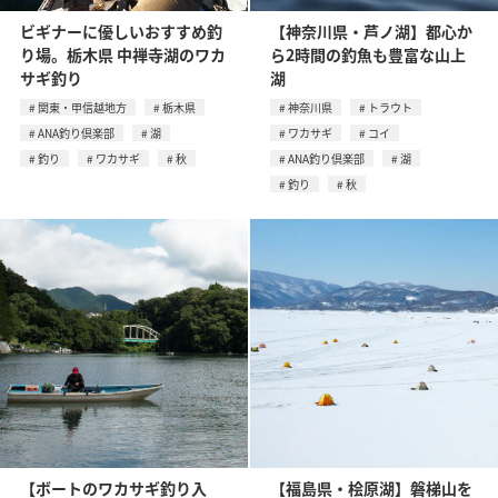
ビギナーに優しいおすすめ釣
【神奈川県・芦ノ湖】都心か
り場。栃木県 中禅寺湖のワカ
ら2時間の釣魚も豊富な山上
サギ釣り
湖
関東・甲信越地方
栃木県
神奈川県
トラウト
ANA釣り倶楽部
湖
ワカサギ
コイ
釣り
ワカサギ
秋
ANA釣り倶楽部
湖
釣り
秋
【ボートのワカサギ釣り入
【福島県・桧原湖】磐梯山を