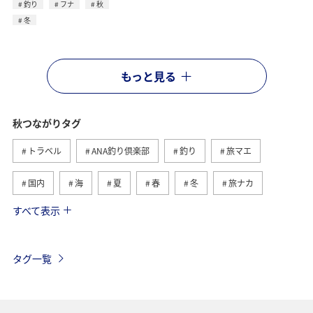
釣り
フナ
秋
冬
もっと見る
秋つながりタグ
トラベル
ANA釣り倶楽部
釣り
旅マエ
国内
海
夏
春
冬
旅ナカ
すべて表示
北海道
湖
川
沖縄
海外
トラウト
マダイ
アオリイカ
アクティビティ
タグ一覧
鹿児島県
神奈川県
長崎県
静岡県
千葉県
東京都
グルメ
メジナ
ワカサギ