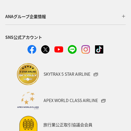
宮城県
関東・甲信越地方
クロダイ
栃木県
ANAグループ企業情報
ロウニンアジ（GT）
高知県
自然・植物
SNS公式アカウント
八丈島
茨城県
福岡県
兵庫県
山梨県
西表島
和歌山県
愛媛県
愛知県
趣味
タチウオ
マアジ
イシダイ
スズキ
SKYTRAX 5 STAR AIRLINE
徳島県
九州地方
宮崎県
滋賀県
群馬県
大分県
お祭り・イベント
オーストラリア
APEX WORLD CLASS AIRLINE
ツアー
韓国
ハワイ
石垣
沖縄県
宮古島
コイ
福島県
長野県
石川県
旅行業公正取引協議会会員