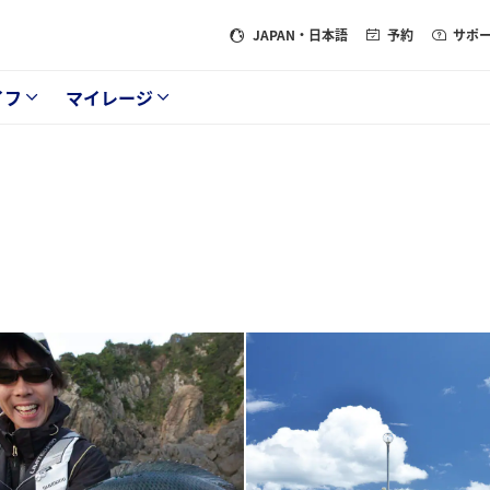
JAPAN
・日本語
予約
サポ
イフ
マイレージ