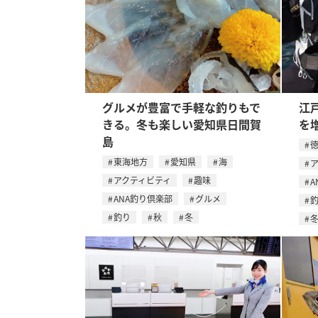
グルメが豊富で手軽な釣りもで
江
きる。冬も楽しい愛知県日間賀
を
島
東海地方
愛知県
海
アクティビティ
趣味
A
ANA釣り倶楽部
グルメ
釣り
秋
冬