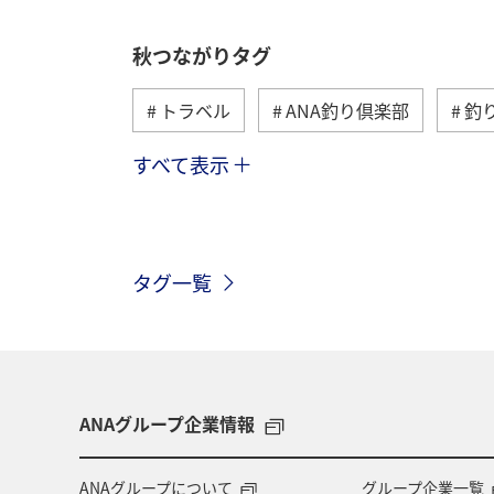
秋つながりタグ
トラベル
ANA釣り倶楽部
釣
すべて表示
北海道
湖
川
沖縄
神奈川県
長崎県
静岡県
タグ一覧
クロダイ
栃木県
ロウニンアジ
山梨県
西表島
愛媛県
徳島県
九州地方
宮崎県
ANAグループ企業情報
コイ
長野県
オーストラリア
ANAグループについて
グループ企業一覧