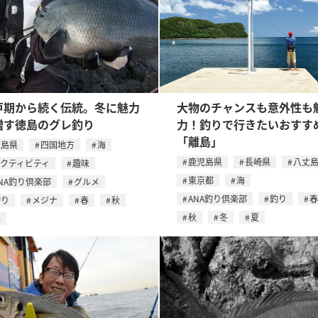
戸期から続く伝統。冬に魅力
大物のチャンスも意外性も
増す徳島のグレ釣り
力！釣りで行きたいおすす
「離島」
徳島県
四国地方
海
鹿児島県
長崎県
八丈
アクティビティ
趣味
東京都
海
NA釣り倶楽部
グルメ
ANA釣り倶楽部
釣り
春
釣り
メジナ
春
秋
秋
冬
夏
冬