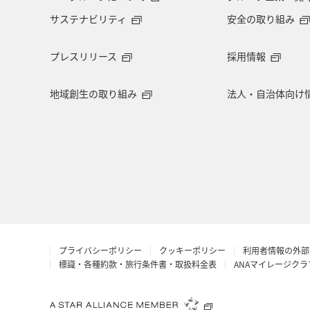
サステナビリティ
安全の取り組み
関西地方
島根県
山口県
プレスリリース
採用情報
アメリカ・カナダ・中南米
イギリ
地域創生の取り組み
法人・自治体向け
ANAのふるさと納税
紅葉
世
アマゴ
イワナ
青森県
香港
ドイツ
フランス
広島県
日光
旭川
旅ア
プライバシーポリシー
クッキーポリシー
利用者情報の外部
レンタカー
秋のアクティビティ
標識・各種約款・旅行条件書・取扱料金表
ANAマイレージク
東南アジア・南アジア
クリスマス