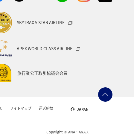
南伊豆
タイ
ヤマメ
SKYTRAX 5 STAR AIRLINE
中国地方
四国地方
北陸地方
ク
福井県
新潟県
APEX WORLD CLASS AIRLINE
ンド
ホノルル
オーストリア
旅行業公正取引協議会会員
ドネシア
家族旅行
奈良県
札幌
香川県
箱根
て
サイトマップ
運送約款
JAPAN
ヨーロッパ
年末年始
Copyright ©
ANA・ANA X