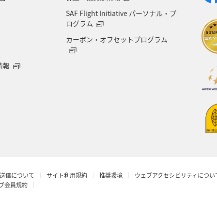
SAF Flight Initiative パーソナル・プ
ホテル
佐賀県
東北地方
ブリ
カナダ
ログラム
カーボン・オフセットプログラム
ス
メキシコ
京都府
旅館
大阪府
情報
界遺産
仙台
アユ
バンクーバー
バンコ
岐阜県
知床
熊本県
フナ
ニュージーラ
台湾
アメリカ
スペイン
イタリア
イン
ト
ライフ
ショッピング＆ライフ
山形県
送信について
サイト利用規約
推奨環境
ウェブアクセシビリティについ
ベルギー
スイス
ベトナム
オセアニア
ラブ会員規約
東アジア
シンガポール