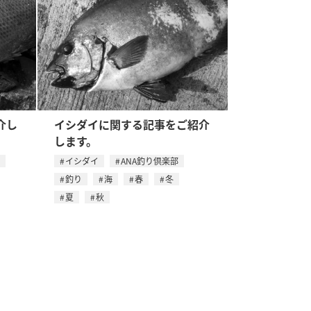
介し
イシダイに関する記事をご紹介
します。
イシダイ
ANA釣り倶楽部
釣り
海
春
冬
夏
秋