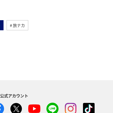
冬
旅ナカ
アクティビティ
鹿児島県
ギ
宮城県
関東・甲信越地方
茨城県
福岡県
兵庫県
イシダイ
スズキ
S公式アカウント
石川県
宮古島
沖縄県
秋田県
温泉
東海地方