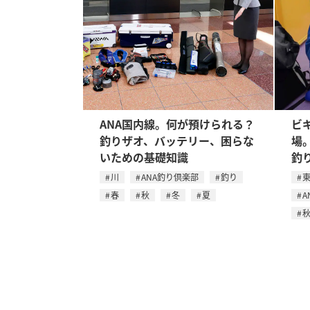
ANA国内線。何が預けられる？
ビ
釣りザオ、バッテリー、困らな
場
いための基礎知識
釣
川
ANA釣り倶楽部
釣り
春
秋
冬
夏
A