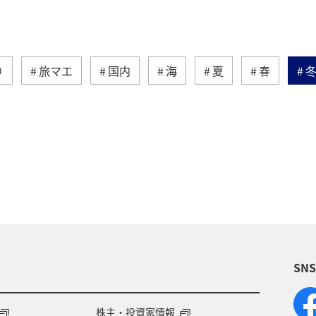
り
旅マエ
国内
海
夏
春
海外
トラウト
マダイ
アオリイカ
千葉県
東京都
グルメ
メジナ
ワカサ
（GT）
高知県
自然・植物
八丈島
和歌山県
愛知県
趣味
タチウオ
マアジ
SN
滋賀県
群馬県
大分県
石垣
福島県
韓国
ハワイ
お祭り・イベント
ツアー
株主・投資家情報