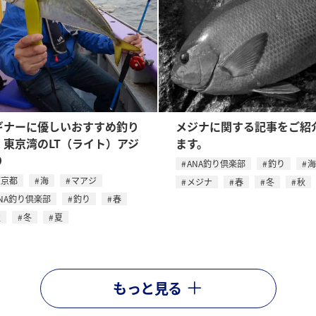
ギナーに優しいおすすめ釣り
メジナに関する記事をご紹
。東京湾のLT（ライト）アジ
ます。
り
ANA釣り倶楽部
釣り
海
東京都
海
マアジ
メジナ
春
冬
秋
NA釣り倶楽部
釣り
春
秋
冬
夏
もっと見る