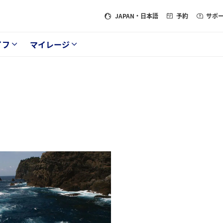
JAPAN
・日本語
予約
サポ
イフ
マイレージ