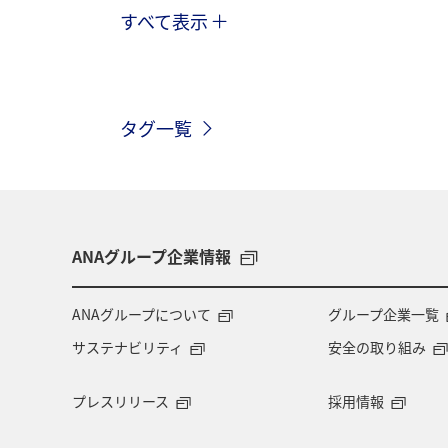
すべて表示
北海道
湖
川
沖縄
神奈川県
長崎県
静岡県
タグ一覧
クロダイ
栃木県
ロウニンアジ
山梨県
西表島
和歌山県
徳島県
九州地方
宮崎県
ANAグループ企業情報
韓国
ハワイ
石垣
沖縄
ANAグループについて
グループ企業一覧
サステナビリティ
安全の取り組み
東海地方
関西地方
島根県
プレスリリース
採用情報
アメリカ・カナダ・中南米
カナダ