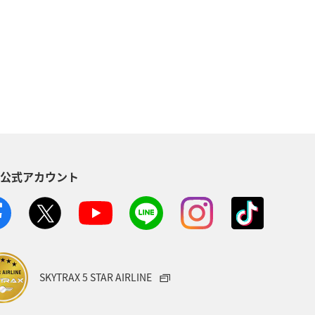
アクティビティ
鹿児島県
ギ
宮城県
関東・甲信越地方
茨城県
福岡県
兵庫県
イシダイ
スズキ
S公式アカウント
オーストラリア
ツアー
石川県
秋田県
温泉
リ
タイ
メキシコ
SKYTRAX 5 STAR AIRLINE
旅館
大阪府
中国地方