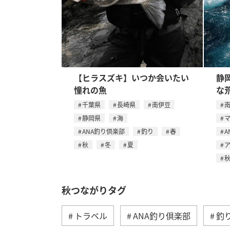
【ヒラスズキ】いつか会いたい
静
憧れの魚
な
千葉県
長崎県
南伊豆
静岡県
海
ANA釣り倶楽部
釣り
春
A
秋
冬
夏
秋つながりタグ
トラベル
ANA釣り倶楽部
釣