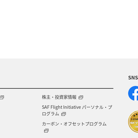
海外
トラウト
マダイ
アオリイカ
千葉県
東京都
グルメ
メジナ
ワカサ
（GT）
高知県
自然・植物
八丈島
愛媛県
愛知県
趣味
タチウオ
マアジ
SN
滋賀県
群馬県
大分県
お祭り・イベント
県
宮古島
コイ
福島県
長野県
株主・投資家情報
SAF Flight Initiative パーソナル・プ
山口県
ホテル
佐賀県
東北地方
ブ
ログラム
カーボン・オフセットプログラム
イギリス
ヤマメ
南伊豆
京都府