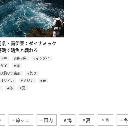
岡県・南伊豆：ダイナミック
荒磯で磯魚と戯れる
南伊豆
静岡県
イシダイ
マダイ
海
NA釣り倶楽部
釣り
アオリイカ
メジナ
春
秋
冬
夏
り
旅マエ
国内
海
夏
春