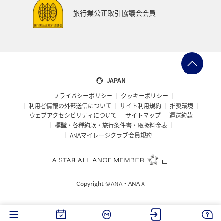
韓国
ハワイ
お祭り・イベント
ツアー
旅行業公正取引協議会会員
秋田県
温泉
東海地方
関西地方
島根県
山口県
ホテル
佐賀県
東北地方
ブリ
カナダ
南伊豆
タイ
ヤマメ
JAPAN
プライバシーポリシー
クッキーポリシー
アメリカ・カナダ・中南米
イギリス
メキシコ
利用者情報の外部送信について
サイト利用規約
推奨環境
ウェブアクセシビリティについて
サイトマップ
運送約款
京都府
旅館
大阪府
中国地方
四国地方
標識・各種約款・旅行条件書・取扱料金表
ANAマイレージクラブ会員規約
北陸地方
ANAのふるさと納税
紅葉
世界遺産
仙台
アユ
バンクーバー
バンコク
Copyright ©
ANA・ANA X
福井県
新潟県
アマゴ
イワナ
青森県
岐阜県
知床
熊本県
フナ