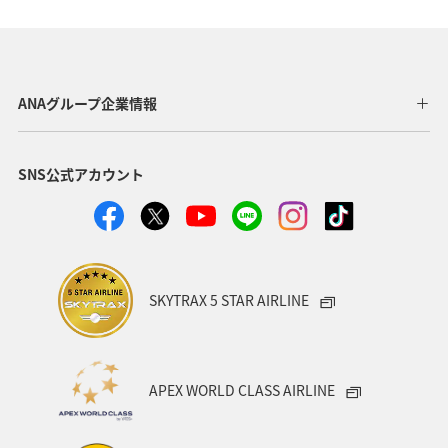
千葉県
東京都
グルメ
メジナ
ワカサギ
宮城県
関東・甲信越地方
クロダイ
栃木県
ANAグループ企業情報
ロウニンアジ（GT）
高知県
自然・植物
SNS公式アカウント
八丈島
茨城県
福岡県
兵庫県
山梨県
西表島
愛媛県
和歌山県
愛知県
趣味
タチウオ
マアジ
イシダイ
スズキ
SKYTRAX 5 STAR AIRLINE
徳島県
九州地方
宮崎県
滋賀県
群馬県
大分県
石垣
福島県
石川県
宮古島
APEX WORLD CLASS AIRLINE
沖縄県
コイ
長野県
オーストラリア