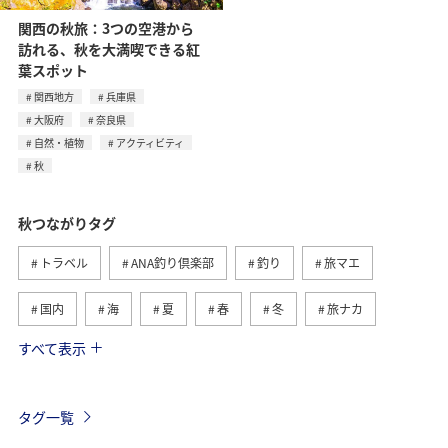
関西の秋旅：3つの空港から
訪れる、秋を大満喫できる紅
葉スポット
関西地方
兵庫県
大阪府
奈良県
自然・植物
アクティビティ
秋
秋つながりタグ
トラベル
ANA釣り倶楽部
釣り
旅マエ
国内
海
夏
春
冬
旅ナカ
すべて表示
北海道
湖
川
沖縄
海外
トラウト
マダイ
アオリイカ
アクティビティ
タグ一覧
鹿児島県
神奈川県
長崎県
静岡県