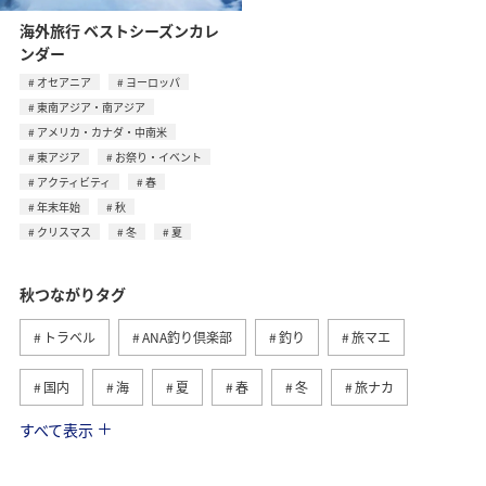
海外旅行 ベストシーズンカレ
ンダー
オセアニア
ヨーロッパ
東南アジア・南アジア
アメリカ・カナダ・中南米
東アジア
お祭り・イベント
アクティビティ
春
年末年始
秋
クリスマス
冬
夏
秋つながりタグ
トラベル
ANA釣り倶楽部
釣り
旅マエ
国内
海
夏
春
冬
旅ナカ
すべて表示
北海道
湖
川
沖縄
海外