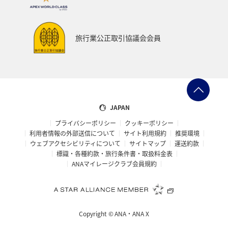
ハワイ
福島県
コイ
長野県
オーストラリア
石川県
お祭り・イベント
旅行業公正取引協議会会員
ツアー
秋田県
温泉
東海地方
関西地方
島根県
山口県
ホテル
佐賀県
東北地方
ブリ
タイ
南伊豆
アメリカ・カナダ・中南米
JAPAN
プライバシーポリシー
クッキーポリシー
イギリス
ヤマメ
メキシコ
カナダ
利用者情報の外部送信について
サイト利用規約
推奨環境
ウェブアクセシビリティについて
サイトマップ
運送約款
京都府
旅館
大阪府
中国地方
四国地方
標識・各種約款・旅行条件書・取扱料金表
ANAマイレージクラブ会員規約
北陸地方
ANAのふるさと納税
紅葉
世界遺産
仙台
バンコク
福井県
新潟県
アマゴ
Copyright ©
ANA・ANA X
イワナ
アユ
青森県
岐阜県
ホノルル