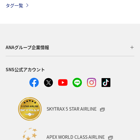
トラウト
マダイ
アオリイカ
アクティビティ
タグ一覧
鹿児島県
神奈川県
長崎県
静岡県
千葉県
東京都
グルメ
メジナ
ワカサギ
宮城県
関東・甲信越地方
クロダイ
栃木県
ANAグループ企業情報
ロウニンアジ（GT）
高知県
自然・植物
SNS公式アカウント
八丈島
茨城県
福岡県
兵庫県
山梨県
西表島
愛媛県
和歌山県
愛知県
趣味
タチウオ
マアジ
イシダイ
スズキ
SKYTRAX 5 STAR AIRLINE
徳島県
九州地方
宮崎県
滋賀県
群馬県
大分県
石垣
沖縄県
宮古島
韓国
APEX WORLD CLASS AIRLINE