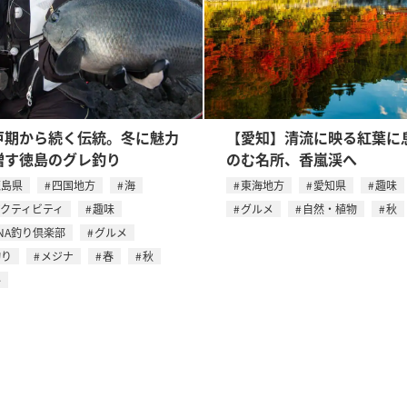
戸期から続く伝統。冬に魅力
【愛知】清流に映る紅葉に
増す徳島のグレ釣り
のむ名所、⾹嵐渓へ
徳島県
四国地方
海
東海地方
愛知県
趣味
アクティビティ
趣味
グルメ
自然・植物
秋
NA釣り倶楽部
グルメ
釣り
メジナ
春
秋
冬