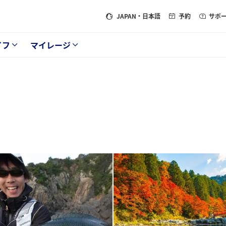
JAPAN
・日本語
予約
サポ
イフ
マイレージ