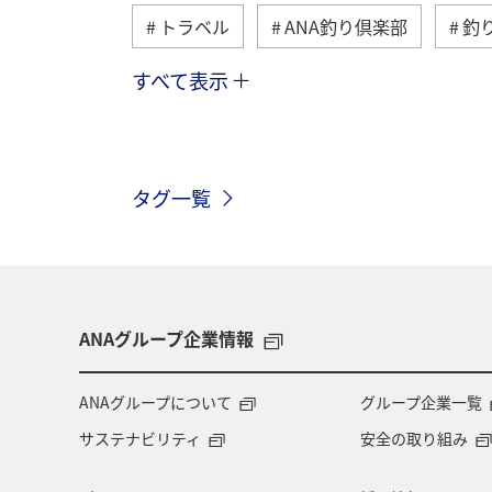
トラベル
ANA釣り倶楽部
釣
すべて表示
北海道
湖
川
沖縄
神奈川県
長崎県
静岡県
タグ一覧
クロダイ
栃木県
ロウニンアジ
山梨県
西表島
愛媛県
徳島県
九州地方
宮崎県
ANAグループ企業情報
コイ
長野県
オーストラリア
ANAグループについて
グループ企業一覧
サステナビリティ
安全の取り組み
関西地方
島根県
山口県