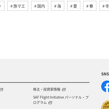
り
旅マエ
国内
海
夏
春
海外
トラウト
マダイ
アオリイカ
千葉県
東京都
グルメ
メジナ
ワカサ
（GT）
高知県
自然・植物
八丈島
和歌山県
愛知県
趣味
タチウオ
マアジ
SN
滋賀県
群馬県
大分県
石垣
福島県
韓国
ハワイ
お祭り・イベント
ツアー
株主・投資家情報
SAF Flight Initiative パーソナル・プ
ホテル
佐賀県
東北地方
ブリ
カナダ
ログラム