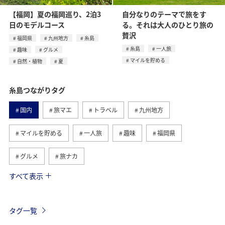
【福岡】夏の福岡巡り、2泊3
自分なりのテーマで旅をす
日のモデルコース
る。それは大人のひとり旅の
贅沢
福岡県
九州地方
糸島
糸島
一人旅
趣味
グルメ
マイルを貯める
自然・植物
夏
糸島つながりタグ
国内
旅マエ
トラベル
九州地方
マイルを貯める
一人旅
趣味
福岡県
グルメ
旅ナカ
すべて表示
自然・植物
夏
タグ一覧