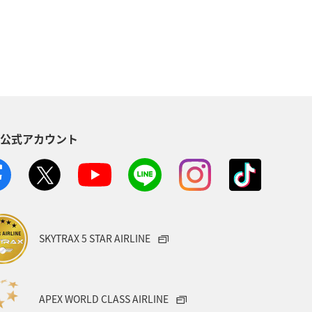
S公式アカウント
SKYTRAX 5 STAR AIRLINE
APEX WORLD CLASS AIRLINE