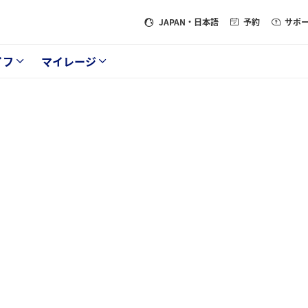
JAPAN
・日本語
予約
サポ
イフ
マイレージ