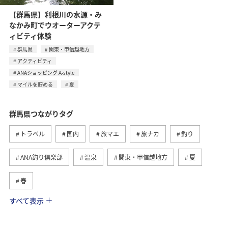
【群馬県】利根川の水源・み
なかみ町でウオーターアクテ
ィビティ体験
群馬県
関東・甲信越地方
アクティビティ
ANAショッピング A-style
マイルを貯める
夏
群馬県つながりタグ
トラベル
国内
旅マエ
旅ナカ
釣り
ANA釣り倶楽部
温泉
関東・甲信越地方
夏
春
すべて表示
川
ヤマメ
自然・植物
歴史・文化・芸術
アクティビティ
マイルを使う
ANAマイレージクラブ