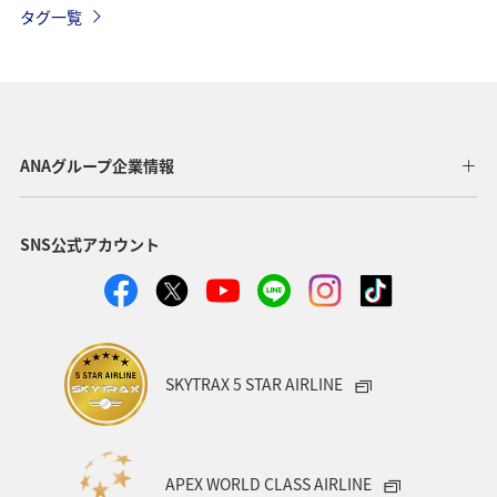
タグ一覧
グルメ
ホテル
キャンプ・グランピング
トラウト
秋
湖
旅アト
ANAショッピング A-style
マイルを貯める
ライフ
ANAグループ企業情報
趣味
世界遺産
東京都
千葉県
大分県
SNS公式アカウント
兵庫県
石川県
鹿児島県
イワナ
ワカサギ
アユ
SKYTRAX 5 STAR AIRLINE
APEX WORLD CLASS AIRLINE