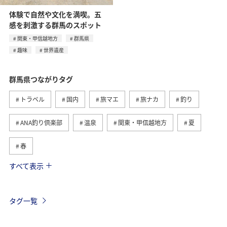
体験で自然や文化を満喫。五
感を刺激する群馬のスポット
関東・甲信越地方
群馬県
趣味
世界遺産
群馬県つながりタグ
トラベル
国内
旅マエ
旅ナカ
釣り
ANA釣り倶楽部
温泉
関東・甲信越地方
夏
春
すべて表示
川
ヤマメ
自然・植物
歴史・文化・芸術
アクティビティ
マイルを使う
ANAマイレージクラブ
タグ一覧
グルメ
ホテル
キャンプ・グランピング