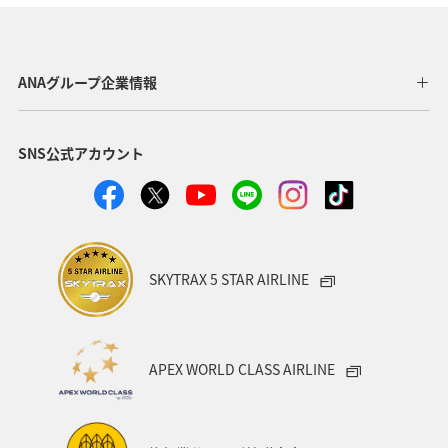
トラウト
秋
湖
旅アト
ANAショッピング A-style
マイルを貯める
ライフ
ANAグループ企業情報
趣味
世界遺産
東京都
千葉県
大分県
SNS公式アカウント
兵庫県
石川県
鹿児島県
ワカサギ
イワナ
アユ
SKYTRAX 5 STAR AIRLINE
APEX WORLD CLASS AIRLINE