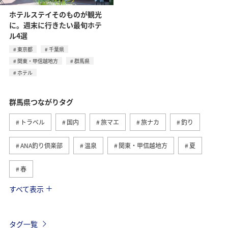
ホテルステイそのものが観光
に。週末に行きたい最旬ホテ
ル4選
東京都
千葉県
関東・甲信越地方
群馬県
ホテル
群馬県つながりタグ
トラベル
国内
旅マエ
旅ナカ
釣り
ANA釣り倶楽部
温泉
関東・甲信越地方
夏
春
すべて表示
川
ヤマメ
自然・植物
歴史・文化・芸術
アクティビティ
マイルを使う
ANAマイレージクラブ
タグ一覧