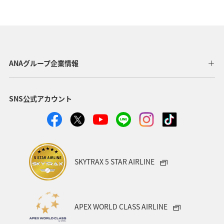
グルメ
ホテル
キャンプ・グランピング
トラウト
秋
湖
旅アト
ANAショッピング A-style
マイルを貯める
ライフ
ANAグループ企業情報
趣味
世界遺産
東京都
千葉県
大分県
SNS公式アカウント
兵庫県
石川県
鹿児島県
ワカサギ
イワナ
アユ
SKYTRAX 5 STAR AIRLINE
APEX WORLD CLASS AIRLINE