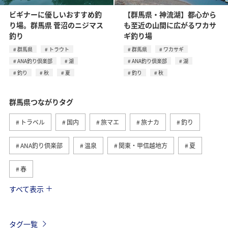
ビギナーに優しいおすすめ釣
【群馬県・神流湖】都心から
り場。群馬県 菅沼のニジマス
も至近の山間に広がるワカサ
釣り
ギ釣り場
群馬県
トラウト
群馬県
ワカサギ
ANA釣り倶楽部
湖
ANA釣り倶楽部
湖
釣り
秋
夏
釣り
秋
群馬県つながりタグ
トラベル
国内
旅マエ
旅ナカ
釣り
ANA釣り倶楽部
温泉
関東・甲信越地方
夏
春
すべて表示
川
ヤマメ
自然・植物
歴史・文化・芸術
アクティビティ
マイルを使う
ANAマイレージクラブ
タグ一覧