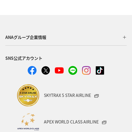
グルメ
ホテル
キャンプ・グランピング
トラウト
秋
湖
旅アト
ANAショッピング A-style
マイルを貯める
ライフ
ANAグループ企業情報
趣味
世界遺産
東京都
千葉県
大分県
SNS公式アカウント
兵庫県
石川県
鹿児島県
ワカサギ
アユ
イワナ
SKYTRAX 5 STAR AIRLINE
APEX WORLD CLASS AIRLINE