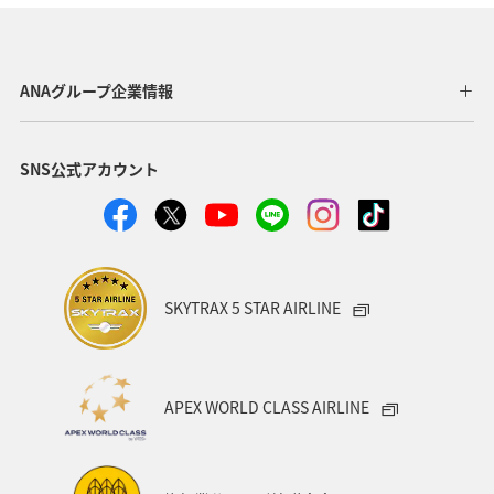
トラウト
秋
湖
旅アト
ANAショッピング A-style
マイルを貯める
ライフ
ANAグループ企業情報
趣味
世界遺産
東京都
千葉県
大分県
SNS公式アカウント
兵庫県
石川県
鹿児島県
ワカサギ
イワナ
アユ
SKYTRAX 5 STAR AIRLINE
APEX WORLD CLASS AIRLINE