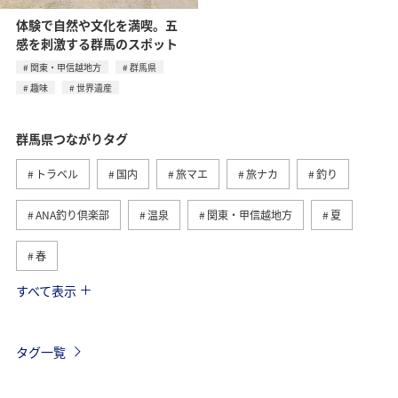
体験で自然や文化を満喫。五
感を刺激する群馬のスポット
関東・甲信越地方
群馬県
趣味
世界遺産
群馬県つながりタグ
トラベル
国内
旅マエ
旅ナカ
釣り
ANA釣り倶楽部
温泉
関東・甲信越地方
夏
春
すべて表示
川
ヤマメ
自然・植物
歴史・文化・芸術
アクティビティ
マイルを使う
ANAマイレージクラブ
タグ一覧
グルメ
ホテル
キャンプ・グランピング