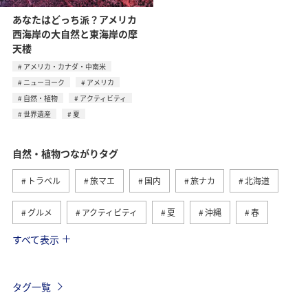
あなたはどっち派？アメリカ
西海岸の大自然と東海岸の摩
天楼
アメリカ・カナダ・中南米
ニューヨーク
アメリカ
自然・植物
アクティビティ
世界遺産
夏
自然・植物つながりタグ
トラベル
旅マエ
国内
旅ナカ
北海道
グルメ
アクティビティ
夏
沖縄
春
すべて表示
趣味
世界遺産
歴史・文化・芸術
四国地方
高知県
九州地方
海外
東北地方
秋
タグ一覧
西表島
マイルを貯める
温泉