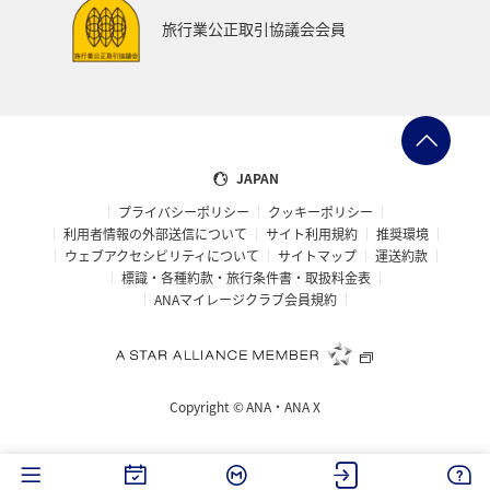
鹿児島県
アメリカ・カナダ・中南米
ニューヨーク
旅行業公正取引協議会会員
神奈川県
京都府
秋田県
兵庫県
大阪府
島根県
山口県
広島県
徳島県
大分県
長崎県
佐賀県
静岡県
東海地方
糸島
JAPAN
プライバシーポリシー
クッキーポリシー
パース
札幌
旭川
函館
宮古島
利用者情報の外部送信について
サイト利用規約
推奨環境
ウェブアクセシビリティについて
サイトマップ
運送約款
ベトナム
東南アジア・南アジア
タイ
標識・各種約款・旅行条件書・取扱料金表
ANAマイレージクラブ会員規約
マレーシア
フィリピン
新潟県
マリンスポーツ
ハイキング・登山
石垣
沖縄県
富良野
Copyright ©
ANA・ANA X
海
ロウニンアジ（GT）
仙台
宮城県
川
トラウト
東北海道
冬
ホテル