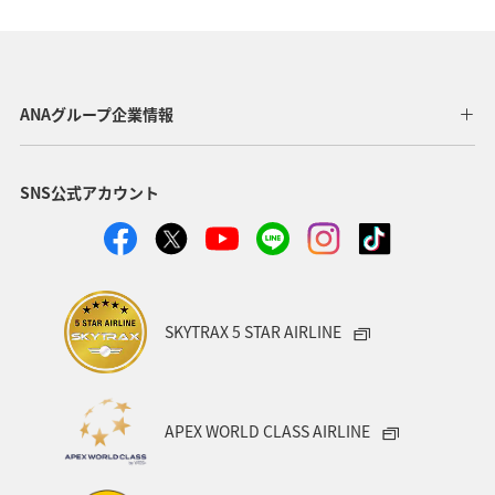
ANAショッピング A-style
釣り
ANA釣り倶楽部
宮崎県
北陸地方
福岡県
家族旅行
ANAグループ企業情報
オセアニア
オーストラリア
香川県
熊本県
SNS公式アカウント
富山県
ゴールデンウィーク
関東・甲信越地方
ANAのふるさと納税
山形県
アメリカ
シドニー
関西地方
奈良県
中国地方
青森県
SKYTRAX 5 STAR AIRLINE
愛知県
釧路
インドネシア
群馬県
東京都
岩手県
ライフ
ワーケーション
APEX WORLD CLASS AIRLINE
知床
ハワイ
旅アト
キャンプ・グランピング