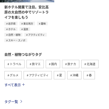
新ホテル開業で注目。安比高
原の大自然の中でリゾートラ
イフを楽しもう
岩手県
東北地方
趣味
ホテル
温泉
自然・植物
アクティビティ
スキー・スノボ
自然・植物つながりタグ
トラベル
旅マエ
国内
旅ナカ
北海道
グルメ
アクティビティ
夏
沖縄
春
すべて表示
趣味
世界遺産
歴史・文化・芸術
四国地方
高知県
九州地方
海外
東北地方
秋
タグ一覧
西表島
マイルを貯める
温泉