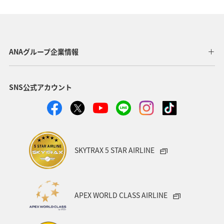
ANAショッピング A-style
釣り
ANA釣り倶楽部
宮崎県
北陸地方
福岡県
家族旅行
ANAグループ企業情報
オセアニア
オーストラリア
香川県
熊本県
SNS公式アカウント
富山県
ゴールデンウィーク
関東・甲信越地方
ANAのふるさと納税
山形県
アメリカ
シドニー
関西地方
奈良県
中国地方
青森県
SKYTRAX 5 STAR AIRLINE
愛知県
釧路
インドネシア
群馬県
東京都
岩手県
ライフ
ワーケーション
APEX WORLD CLASS AIRLINE
知床
ハワイ
旅アト
キャンプ・グランピング