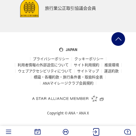
鹿児島県
アメリカ・カナダ・中南米
ニューヨーク
旅行業公正取引協議会会員
神奈川県
京都府
秋田県
兵庫県
大阪府
島根県
山口県
広島県
徳島県
大分県
長崎県
佐賀県
静岡県
東海地方
糸島
JAPAN
プライバシーポリシー
クッキーポリシー
パース
札幌
旭川
函館
宮古島
利用者情報の外部送信について
サイト利用規約
推奨環境
ウェブアクセシビリティについて
サイトマップ
運送約款
ベトナム
東南アジア・南アジア
タイ
標識・各種約款・旅行条件書・取扱料金表
ANAマイレージクラブ会員規約
マレーシア
フィリピン
新潟県
マリンスポーツ
ハイキング・登山
石垣
沖縄県
富良野
Copyright ©
ANA・ANA X
海
ロウニンアジ（GT）
仙台
宮城県
川
トラウト
東北海道
冬
ホテル