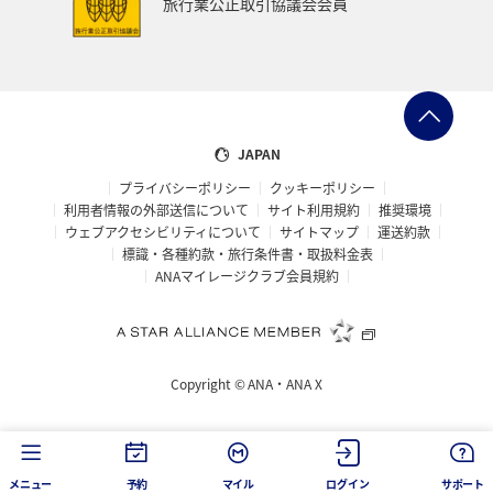
旅行業公正取引協議会会員
神奈川県
京都府
秋田県
兵庫県
大阪府
島根県
山口県
広島県
徳島県
大分県
長崎県
佐賀県
静岡県
東海地方
糸島
JAPAN
プライバシーポリシー
クッキーポリシー
パース
札幌
旭川
函館
宮古島
利用者情報の外部送信について
サイト利用規約
推奨環境
ウェブアクセシビリティについて
サイトマップ
運送約款
ベトナム
東南アジア・南アジア
タイ
標識・各種約款・旅行条件書・取扱料金表
ANAマイレージクラブ会員規約
マレーシア
フィリピン
新潟県
マリンスポーツ
ハイキング・登山
石垣
沖縄県
富良野
Copyright ©
ANA・ANA X
海
ロウニンアジ（GT）
仙台
宮城県
川
トラウト
東北海道
冬
ホテル
メニュー
予約
マイル
ログイン
サポート
スキー・スノボ
山梨県
女子旅
マイルを使う