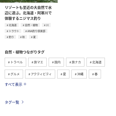
リゾートも至近の大自然で水
辺に遊ぶ。北海道・阿寒川で
体験するニジマス釣り
北海道
自然・植物
川
トラウト
ANA釣り倶楽部
釣り
秋
夏
自然・植物つながりタグ
トラベル
旅マエ
国内
旅ナカ
北海道
グルメ
アクティビティ
夏
沖縄
春
すべて表示
趣味
世界遺産
歴史・文化・芸術
四国地方
高知県
九州地方
海外
東北地方
秋
タグ一覧
西表島
マイルを貯める
温泉