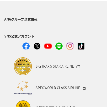
ANAショッピング A-style
釣り
ANA釣り倶楽部
宮崎県
北陸地方
福岡県
家族旅行
ANAグループ企業情報
オセアニア
オーストラリア
香川県
熊本県
SNS公式アカウント
富山県
ゴールデンウィーク
関東・甲信越地方
ANAのふるさと納税
山形県
アメリカ
シドニー
関西地方
奈良県
中国地方
青森県
SKYTRAX 5 STAR AIRLINE
愛知県
釧路
インドネシア
群馬県
東京都
岩手県
ライフ
ワーケーション
APEX WORLD CLASS AIRLINE
知床
ハワイ
旅アト
キャンプ・グランピング
鹿児島県
アメリカ・カナダ・中南米
ニューヨーク