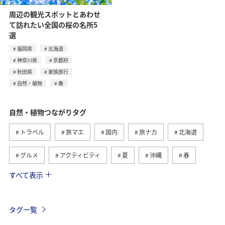
周辺の観光スポットとあわせ
て訪れたい全国の桜の名所5
選
福岡県
北海道
神奈川県
京都府
秋田県
家族旅行
自然・植物
春
自然・植物つながりタグ
トラベル
旅マエ
国内
旅ナカ
北海道
グルメ
アクティビティ
夏
沖縄
春
すべて表示
趣味
世界遺産
歴史・文化・芸術
四国地方
高知県
九州地方
海外
東北地方
秋
タグ一覧
西表島
マイルを貯める
温泉