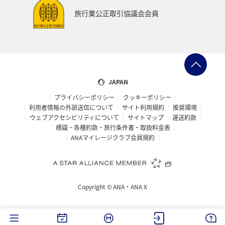
鹿児島県
アメリカ・カナダ・中南米
ニューヨーク
旅行業公正取引協議会会員
神奈川県
京都府
秋田県
兵庫県
大阪府
島根県
山口県
広島県
徳島県
大分県
長崎県
佐賀県
静岡県
東海地方
糸島
JAPAN
プライバシーポリシー
クッキーポリシー
パース
札幌
旭川
函館
宮古島
利用者情報の外部送信について
サイト利用規約
推奨環境
ウェブアクセシビリティについて
サイトマップ
運送約款
ベトナム
東南アジア・南アジア
タイ
標識・各種約款・旅行条件書・取扱料金表
ANAマイレージクラブ会員規約
マレーシア
フィリピン
新潟県
マリンスポーツ
ハイキング・登山
石垣
沖縄県
富良野
Copyright ©
ANA・ANA X
海
ロウニンアジ（GT）
仙台
宮城県
川
トラウト
東北海道
冬
ホテル