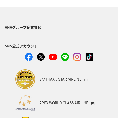
ANAショッピング A-style
釣り
ANA釣り倶楽部
宮崎県
北陸地方
福岡県
家族旅行
ANAグループ企業情報
オセアニア
オーストラリア
香川県
熊本県
SNS公式アカウント
富山県
ゴールデンウィーク
関東・甲信越地方
ANAのふるさと納税
山形県
アメリカ
シドニー
関西地方
奈良県
中国地方
青森県
SKYTRAX 5 STAR AIRLINE
愛知県
釧路
インドネシア
群馬県
東京都
岩手県
ライフ
ワーケーション
APEX WORLD CLASS AIRLINE
知床
ハワイ
旅アト
キャンプ・グランピング