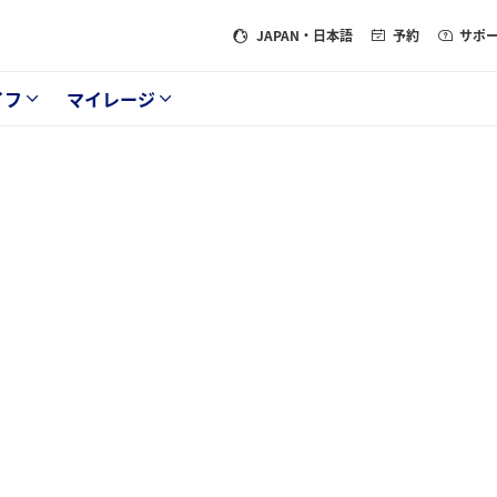
JAPAN
・日本語
予約
サポ
イフ
マイレージ