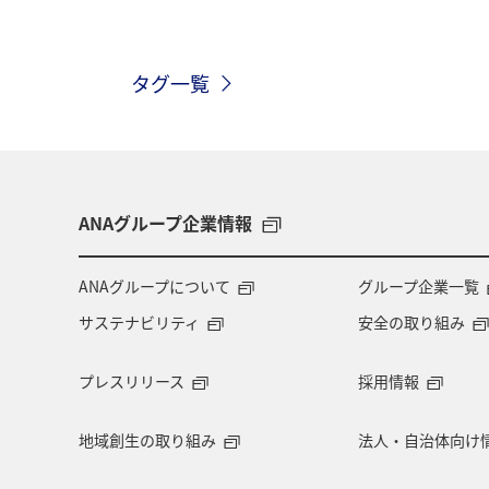
マイルを貯める
温泉
ANAショ
タグ一覧
家族旅行
オセアニア
オース
ANAのふるさと納税
山形県
釧路
インドネシア
群馬県
ANAグループ企業情報
キャンプ・グランピング
鹿児島県
ANAグループについて
グループ企業一覧
サステナビリティ
安全の取り組み
兵庫県
大阪府
島根県
プレスリリース
採用情報
糸島
パース
札幌
旭川
地域創生の取り組み
法人・自治体向け
フィリピン
新潟県
マリンス