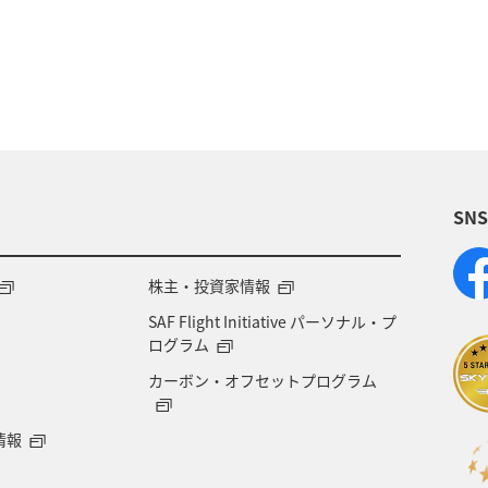
ッピング A-style
釣り
ANA釣り倶楽部
宮
トラリア
香川県
熊本県
富山県
ゴール
アメリカ
シドニー
関西地方
奈良県
中
SN
東京都
岩手県
ライフ
ワーケーション
アメリカ・カナダ・中南米
ニューヨーク
神
株主・投資家情報
SAF Flight Initiative パーソナル・プ
山口県
広島県
徳島県
大分県
長崎県
ログラム
カーボン・オフセットプログラム
函館
宮古島
ベトナム
東南アジア・南
情報
ポーツ
ハイキング・登山
石垣
沖縄県