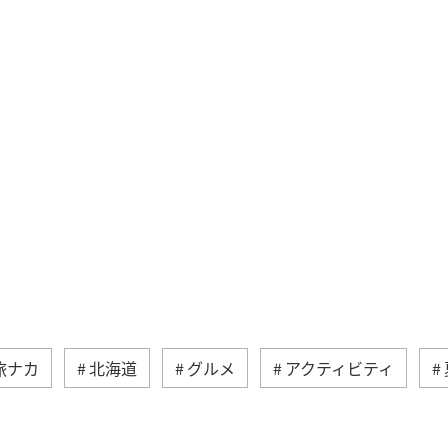
旅ナカ
北海道
グルメ
アクティビティ
芸術
四国地方
高知県
九州地方
海外