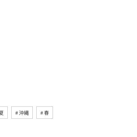
夏
沖縄
春
東北地方
秋
西表島