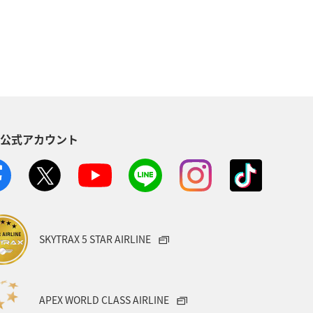
崎県
北陸地方
福岡県
デンウィーク
関東・甲信越地方
国地方
青森県
愛知県
S公式アカウント
知床
ハワイ
旅アト
奈川県
京都府
秋田県
佐賀県
静岡県
東海地方
SKYTRAX 5 STAR AIRLINE
アジア
タイ
マレーシア
富良野
海
APEX WORLD CLASS AIRLINE