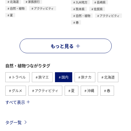
北海道
家族旅行
九州地方
長崎県
自然・植物
アクティビティ
熊本県
佐賀県
夏
自然・植物
アクティビティ
春
もっと見る
自然・植物つながりタグ
トラベル
旅マエ
国内
旅ナカ
北海道
グルメ
アクティビティ
夏
沖縄
春
すべて表示
趣味
世界遺産
歴史・文化・芸術
四国地方
高知県
九州地方
海外
東北地方
秋
タグ一覧
西表島
マイルを貯める
温泉