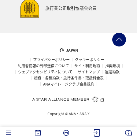
鹿児島県
アメリカ・カナダ・中南米
ニューヨーク
旅行業公正取引協議会会員
神奈川県
京都府
秋田県
兵庫県
大阪府
島根県
山口県
広島県
徳島県
大分県
長崎県
佐賀県
静岡県
東海地方
糸島
JAPAN
プライバシーポリシー
クッキーポリシー
パース
札幌
旭川
函館
宮古島
利用者情報の外部送信について
サイト利用規約
推奨環境
ウェブアクセシビリティについて
サイトマップ
運送約款
ベトナム
東南アジア・南アジア
タイ
標識・各種約款・旅行条件書・取扱料金表
ANAマイレージクラブ会員規約
マレーシア
フィリピン
新潟県
マリンスポーツ
ハイキング・登山
石垣
沖縄県
富良野
Copyright ©
ANA・ANA X
海
ロウニンアジ（GT）
仙台
宮城県
川
トラウト
東北海道
冬
ホテル