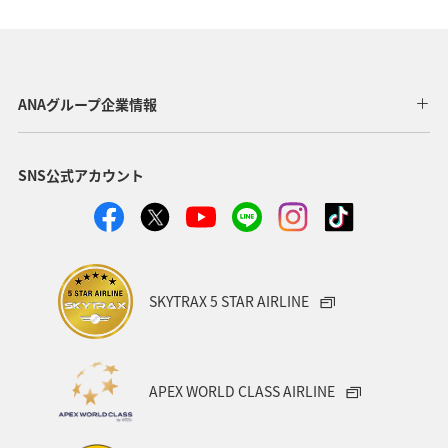
ANAショッピング A-style
釣り
ANA釣り倶楽部
宮崎県
北陸地方
福岡県
家族旅行
ANAグループ企業情報
オセアニア
オーストラリア
香川県
熊本県
SNS公式アカウント
富山県
ゴールデンウィーク
関東・甲信越地方
ANAのふるさと納税
山形県
アメリカ
シドニー
関西地方
奈良県
中国地方
青森県
SKYTRAX 5 STAR AIRLINE
愛知県
釧路
インドネシア
群馬県
東京都
岩手県
ライフ
ワーケーション
APEX WORLD CLASS AIRLINE
知床
ハワイ
旅アト
キャンプ・グランピング