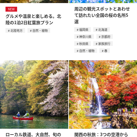
周辺の観光スポットとあわせ
NEW
て訪れたい全国の桜の名所5
グルメや温泉と楽しめる。北
選
陸の1泊2日紅葉旅プラン
福岡県
北海道
北陸地方
自然・植物
神奈川県
京都府
秋田県
家族旅行
自然・植物
春
ローカル鉄道、大自然、旬の
関西の秋旅：3つの空港から