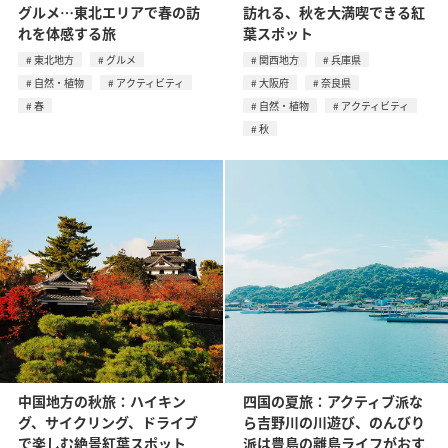
グルメ…東北エリアで春の訪
訪れる、秋を大満喫できる紅
れを体感する旅
葉スポット
東北地方
グルメ
関西地方
兵庫県
自然・植物
アクティビティ
大阪府
奈良県
春
自然・植物
アクティビティ
秋
中国地方の秋旅：ハイキン
四国の夏旅：アクティブ派な
グ、サイクリング、ドライブ
ら吉野川の川遊び、のんびり
で楽しむ絶景紅葉スポット
派は豊島の離島ライフがおす