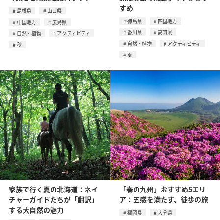
すめ
島根県
山口県
徳島県
四国地方
中国地方
広島県
香川県
高知県
自然・植物
アクティビティ
自然・植物
アクティビティ
秋
夏
家族で行く夏の北海道：ネイ
「春の九州」おすすめ5エリ
チャーガイドたちが「翻訳」
ア：五感を満たす、徒歩の旅
する大自然の魅力
福岡県
大分県