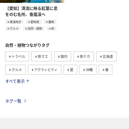
【愛知】清流に映る紅葉に息
をのむ名所、⾹嵐渓へ
東海地方
愛知県
趣味
グルメ
自然・植物
秋
自然・植物つながりタグ
トラベル
旅マエ
国内
旅ナカ
北海道
グルメ
アクティビティ
夏
沖縄
春
すべて表示
趣味
世界遺産
歴史・文化・芸術
四国地方
高知県
九州地方
海外
東北地方
秋
タグ一覧
西表島
マイルを貯める
温泉
ANAショッピング A-style
釣り
ANA釣り倶楽部