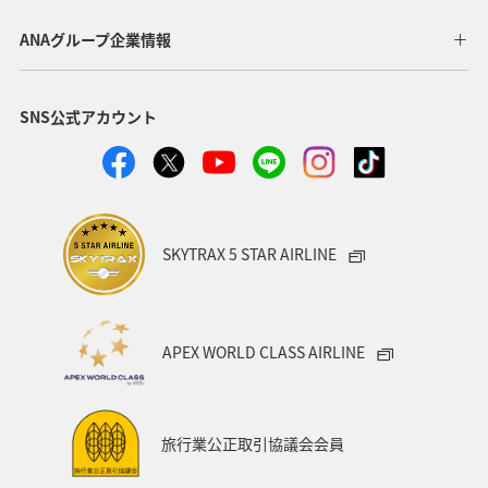
宮崎県
北陸地方
福岡県
家族旅行
ANAグループ企業情報
オセアニア
オーストラリア
香川県
熊本県
SNS公式アカウント
富山県
ゴールデンウィーク
関東・甲信越地方
ANAのふるさと納税
山形県
アメリカ
シドニー
関西地方
奈良県
中国地方
青森県
SKYTRAX 5 STAR AIRLINE
愛知県
釧路
インドネシア
群馬県
東京都
岩手県
ライフ
ワーケーション
APEX WORLD CLASS AIRLINE
知床
ハワイ
旅アト
キャンプ・グランピング
鹿児島県
アメリカ・カナダ・中南米
ニューヨーク
旅行業公正取引協議会会員
神奈川県
京都府
秋田県
兵庫県
大阪府