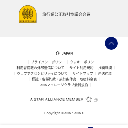
鹿児島県
アメリカ・カナダ・中南米
ニューヨーク
旅行業公正取引協議会会員
神奈川県
京都府
秋田県
兵庫県
大阪府
島根県
山口県
広島県
徳島県
大分県
長崎県
佐賀県
静岡県
東海地方
糸島
JAPAN
プライバシーポリシー
クッキーポリシー
パース
札幌
旭川
函館
宮古島
利用者情報の外部送信について
サイト利用規約
推奨環境
ウェブアクセシビリティについて
サイトマップ
運送約款
ベトナム
東南アジア・南アジア
タイ
標識・各種約款・旅行条件書・取扱料金表
ANAマイレージクラブ会員規約
マレーシア
フィリピン
新潟県
マリンスポーツ
ハイキング・登山
石垣
沖縄県
富良野
Copyright ©
ANA・ANA X
海
ロウニンアジ（GT）
仙台
宮城県
川
トラウト
東北海道
冬
ホテル