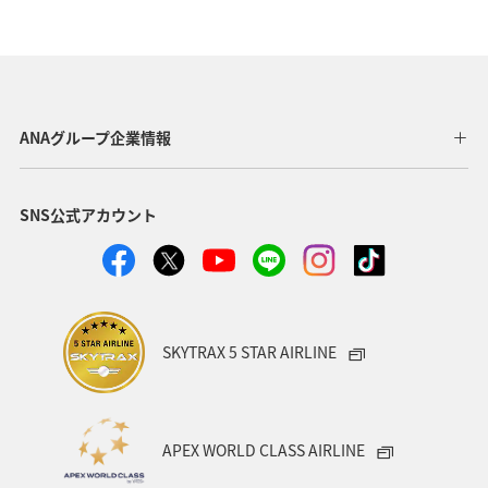
西表島
マイルを貯める
温泉
ANAショッピング A-style
釣り
ANA釣り倶楽部
宮崎県
北陸地方
福岡県
家族旅行
ANAグループ企業情報
オセアニア
オーストラリア
香川県
熊本県
SNS公式アカウント
富山県
ゴールデンウィーク
関東・甲信越地方
ANAのふるさと納税
山形県
アメリカ
シドニー
関西地方
奈良県
中国地方
青森県
SKYTRAX 5 STAR AIRLINE
愛知県
釧路
インドネシア
群馬県
東京都
岩手県
ライフ
ワーケーション
APEX WORLD CLASS AIRLINE
知床
ハワイ
旅アト
キャンプ・グランピング