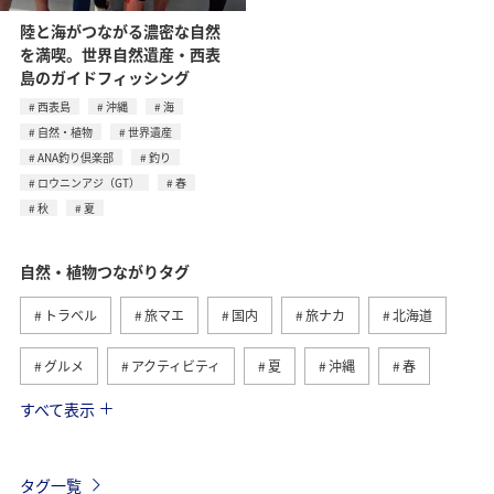
陸と海がつながる濃密な自然
を満喫。世界自然遺産・西表
島のガイドフィッシング
西表島
沖縄
海
自然・植物
世界遺産
ANA釣り倶楽部
釣り
ロウニンアジ（GT）
春
秋
夏
自然・植物つながりタグ
トラベル
旅マエ
国内
旅ナカ
北海道
グルメ
アクティビティ
夏
沖縄
春
すべて表示
趣味
世界遺産
歴史・文化・芸術
四国地方
高知県
九州地方
海外
東北地方
秋
タグ一覧