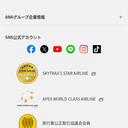
ANAショッピング A-style
釣り
ANA釣り倶楽部
宮崎県
北陸地方
福岡県
家族旅行
ANAグループ企業情報
オセアニア
オーストラリア
香川県
熊本県
SNS公式アカウント
富山県
ゴールデンウィーク
関東・甲信越地方
ANAのふるさと納税
山形県
アメリカ
シドニー
関西地方
奈良県
中国地方
青森県
SKYTRAX 5 STAR AIRLINE
愛知県
釧路
インドネシア
群馬県
東京都
岩手県
ライフ
ワーケーション
APEX WORLD CLASS AIRLINE
知床
ハワイ
旅アト
キャンプ・グランピング
鹿児島県
アメリカ・カナダ・中南米
ニューヨーク
旅行業公正取引協議会会員