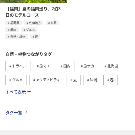
【福岡】夏の福岡巡り、2泊3
日のモデルコース
福岡県
九州地方
糸島
趣味
グルメ
自然・植物
夏
自然・植物つながりタグ
トラベル
旅マエ
国内
旅ナカ
北海道
グルメ
アクティビティ
夏
沖縄
春
すべて表示
趣味
世界遺産
歴史・文化・芸術
四国地方
高知県
九州地方
海外
東北地方
秋
タグ一覧
西表島
マイルを貯める
温泉