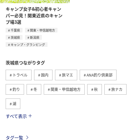
キャンプ女子&初心者キャン
パー必見！関東近県のキャン
プ場3選
千葉県
関東・甲信越地方
茨城県
新潟県
キャンプ・グランピング
茨城県つながりタグ
トラベル
国内
旅マエ
ANA釣り倶楽部
釣り
冬
関東・甲信越地方
秋
旅ナカ
湖
すべて表示
千葉県
フナ
新潟県
秋のアクティビティ
キャンプ・グランピング
ライフ
グルメ
秋田県
タグ一覧