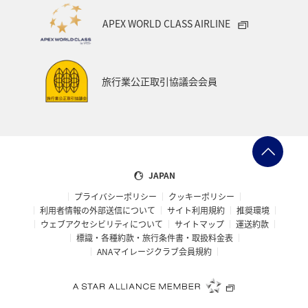
アメリカ
一人旅
福岡県
オセアニア
APEX WORLD CLASS AIRLINE
函館
京都府
ホテル
インドネシア
ツアー
ANAのサービス
群馬県
旅行業公正取引協議会会員
ワーケーション（家族）
青森県
ホノルル
春
メジナ
マリンスポーツ
日常
アオリイカ
佐賀県
広島県
飛行機
JAPAN
プライバシーポリシー
クッキーポリシー
アメリカ・カナダ・中南米
ニューヨーク
糸島
利用者情報の外部送信について
サイト利用規約
推奨環境
ウェブアクセシビリティについて
サイトマップ
運送約款
オーストラリア
パース
シドニー
札幌
標識・各種約款・旅行条件書・取扱料金表
ANAマイレージクラブ会員規約
釧路
旭川
マイルを貯める
ゴールデンウィーク
宮古島
鳥取県
ベトナム
東南アジア・南アジア