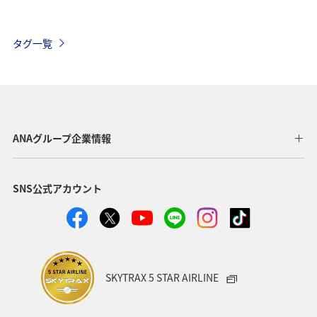
関東・甲信越地方
四国地方
家族旅行
海外
タグ一覧
海
秋
夏
宮崎県
日本の歴史・文化・芸術
東北地方
愛知県
徳島県
中国地方
世界遺産
関西地方
ANAグループ企業情報
沖縄
石川県
福島県
温泉
東京都
SNS公式アカウント
ANA CA's Note
大阪府
夜景
岩手県
愛媛県
ワーケーション
カップル
スキー・スノボ
金沢
ハワイ
湖
SKYTRAX 5 STAR AIRLINE
ワカサギ
東海地方
神奈川県
福井県