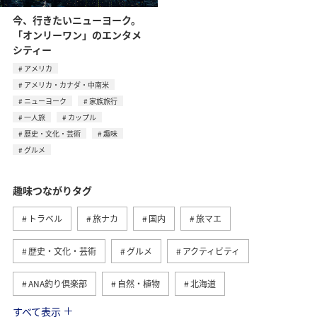
今、行きたいニューヨーク。
「オンリーワン」のエンタメ
シティー
アメリカ
アメリカ・カナダ・中南米
ニューヨーク
家族旅行
一人旅
カップル
歴史・文化・芸術
趣味
グルメ
趣味つながりタグ
トラベル
旅ナカ
国内
旅マエ
歴史・文化・芸術
グルメ
アクティビティ
ANA釣り倶楽部
自然・植物
北海道
すべて表示
釣り
九州地方
冬
北陸地方