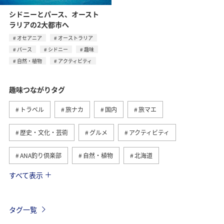
シドニーとパース、オースト
ラリアの2大都市へ
オセアニア
オーストラリア
パース
シドニー
趣味
自然・植物
アクティビティ
趣味つながりタグ
トラベル
旅ナカ
国内
旅マエ
歴史・文化・芸術
グルメ
アクティビティ
ANA釣り倶楽部
自然・植物
北海道
すべて表示
釣り
九州地方
冬
北陸地方
関東・甲信越地方
四国地方
家族旅行
海外
タグ一覧