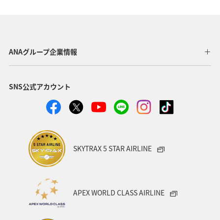
海
秋
夏
宮崎県
日本の歴史・文化・芸術
東北地方
愛知県
徳島県
中国地方
世界遺産
関西地方
ANAグループ企業情報
沖縄
石川県
福島県
温泉
東京都
SNS公式アカウント
ANA CA's Note
大阪府
夜景
岩手県
愛媛県
ワーケーション
カップル
スキー・スノボ
金沢
ハワイ
湖
SKYTRAX 5 STAR AIRLINE
ワカサギ
東海地方
神奈川県
福井県
アメリカ
一人旅
福岡県
オセアニア
APEX WORLD CLASS AIRLINE
函館
京都府
ホテル
インドネシア