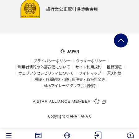
ツアー
ANAのサービス
群馬県
旅行業公正取引協議会会員
ワーケーション（家族）
青森県
ホノルル
春
メジナ
マリンスポーツ
日常
アオリイカ
佐賀県
広島県
飛行機
JAPAN
プライバシーポリシー
クッキーポリシー
アメリカ・カナダ・中南米
ニューヨーク
糸島
利用者情報の外部送信について
サイト利用規約
推奨環境
ウェブアクセシビリティについて
サイトマップ
運送約款
オーストラリア
パース
シドニー
札幌
標識・各種約款・旅行条件書・取扱料金表
ANAマイレージクラブ会員規約
釧路
旭川
マイルを貯める
ゴールデンウィーク
宮古島
鳥取県
ベトナム
東南アジア・南アジア
Copyright ©
ANA・ANA X
タイ
マレーシア
フィリピン
ゴルフ
ライフ
イギリス
香川県
高知県
長崎県