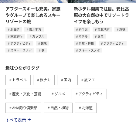
アフタースキーも充実。家族
新ホテル開業で注目。安比高
やグループで楽しめるスキー
原の大自然の中でリゾートラ
リゾートの旅
イフを楽しもう
北海道
東北地方
岩手県
東北地方
趣味
家族旅行
カップル
ホテル
温泉
アクティビティ
趣味
自然・植物
アクティビティ
スキー・スノボ
冬
スキー・スノボ
趣味つながりタグ
トラベル
旅ナカ
国内
旅マエ
歴史・文化・芸術
グルメ
アクティビティ
ANA釣り倶楽部
自然・植物
北海道
すべて表示
釣り
九州地方
冬
北陸地方
関東・甲信越地方
四国地方
家族旅行
海外