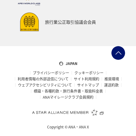
函館
京都府
ホテル
インドネシア
ツアー
ANAのサービス
群馬県
旅行業公正取引協議会会員
ワーケーション（家族）
青森県
ホノルル
春
メジナ
マリンスポーツ
日常
アオリイカ
佐賀県
広島県
飛行機
JAPAN
プライバシーポリシー
クッキーポリシー
アメリカ・カナダ・中南米
ニューヨーク
糸島
利用者情報の外部送信について
サイト利用規約
推奨環境
ウェブアクセシビリティについて
サイトマップ
運送約款
オーストラリア
パース
シドニー
札幌
標識・各種約款・旅行条件書・取扱料金表
ANAマイレージクラブ会員規約
釧路
旭川
マイルを貯める
ゴールデンウィーク
宮古島
鳥取県
ベトナム
東南アジア・南アジア
Copyright ©
ANA・ANA X
タイ
マレーシア
フィリピン
ゴルフ