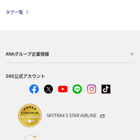
関東・甲信越地方
四国地方
家族旅行
海外
タグ一覧
海
秋
夏
宮崎県
日本の歴史・文化・芸術
東北地方
愛知県
徳島県
中国地方
世界遺産
関西地方
ANAグループ企業情報
沖縄
石川県
福島県
温泉
東京都
SNS公式アカウント
ANA CA's Note
大阪府
夜景
岩手県
愛媛県
ワーケーション
カップル
スキー・スノボ
金沢
ハワイ
湖
SKYTRAX 5 STAR AIRLINE
ワカサギ
東海地方
神奈川県
福井県
アメリカ
一人旅
福岡県
オセアニア