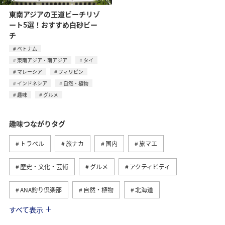
東南アジアの王道ビーチリゾ
ート5選！おすすめ白砂ビー
チ
ベトナム
東南アジア・南アジア
タイ
マレーシア
フィリピン
インドネシア
自然・植物
趣味
グルメ
趣味つながりタグ
トラベル
旅ナカ
国内
旅マエ
歴史・文化・芸術
グルメ
アクティビティ
ANA釣り倶楽部
自然・植物
北海道
すべて表示
釣り
九州地方
冬
北陸地方