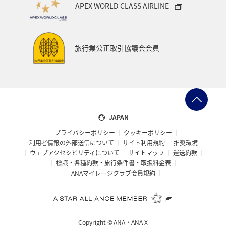
APEX WORLD CLASS AIRLINE
函館
京都府
ホテル
インドネシア
ツアー
ANAのサービス
群馬県
旅行業公正取引協議会会員
ワーケーション（家族）
青森県
ホノルル
春
メジナ
マリンスポーツ
日常
アオリイカ
佐賀県
広島県
飛行機
JAPAN
プライバシーポリシー
クッキーポリシー
アメリカ・カナダ・中南米
ニューヨーク
糸島
利用者情報の外部送信について
サイト利用規約
推奨環境
ウェブアクセシビリティについて
サイトマップ
運送約款
オーストラリア
パース
シドニー
札幌
標識・各種約款・旅行条件書・取扱料金表
ANAマイレージクラブ会員規約
釧路
旭川
マイルを貯める
ゴールデンウィーク
宮古島
鳥取県
ベトナム
東南アジア・南アジア
Copyright ©
ANA・ANA X
タイ
マレーシア
フィリピン
ゴルフ