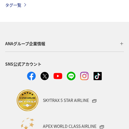
関東・甲信越地方
四国地方
家族旅行
海外
タグ一覧
海
秋
夏
宮崎県
日本の歴史・文化・芸術
東北地方
愛知県
徳島県
中国地方
世界遺産
関西地方
ANAグループ企業情報
沖縄
石川県
福島県
温泉
東京都
SNS公式アカウント
ANA CA's Note
大阪府
夜景
岩手県
愛媛県
ワーケーション
カップル
スキー・スノボ
金沢
ハワイ
湖
SKYTRAX 5 STAR AIRLINE
ワカサギ
東海地方
神奈川県
福井県
アメリカ
一人旅
福岡県
オセアニア
APEX WORLD CLASS AIRLINE