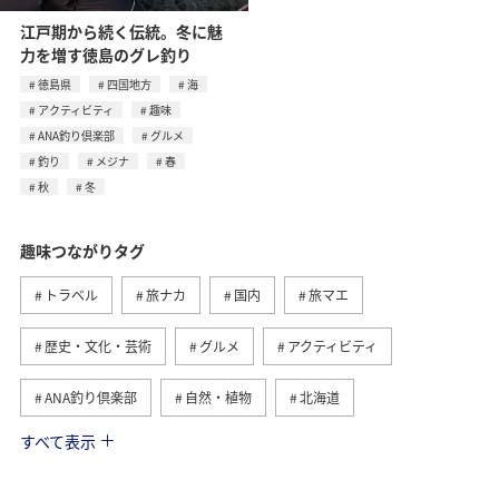
江戸期から続く伝統。冬に魅
力を増す徳島のグレ釣り
徳島県
四国地方
海
アクティビティ
趣味
ANA釣り倶楽部
グルメ
釣り
メジナ
春
秋
冬
趣味つながりタグ
トラベル
旅ナカ
国内
旅マエ
歴史・文化・芸術
グルメ
アクティビティ
ANA釣り倶楽部
自然・植物
北海道
すべて表示
釣り
九州地方
冬
北陸地方