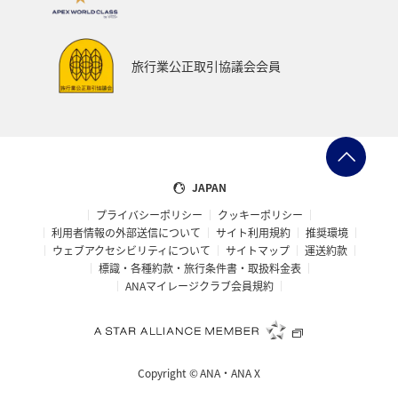
函館
京都府
ホテル
インドネシア
ツアー
ANAのサービス
群馬県
旅行業公正取引協議会会員
ワーケーション（家族）
青森県
ホノルル
春
メジナ
マリンスポーツ
日常
アオリイカ
佐賀県
広島県
飛行機
JAPAN
プライバシーポリシー
クッキーポリシー
アメリカ・カナダ・中南米
ニューヨーク
糸島
利用者情報の外部送信について
サイト利用規約
推奨環境
ウェブアクセシビリティについて
サイトマップ
運送約款
オーストラリア
パース
シドニー
札幌
標識・各種約款・旅行条件書・取扱料金表
ANAマイレージクラブ会員規約
釧路
旭川
マイルを貯める
ゴールデンウィーク
宮古島
鳥取県
ベトナム
東南アジア・南アジア
Copyright ©
ANA・ANA X
タイ
マレーシア
フィリピン
ゴルフ