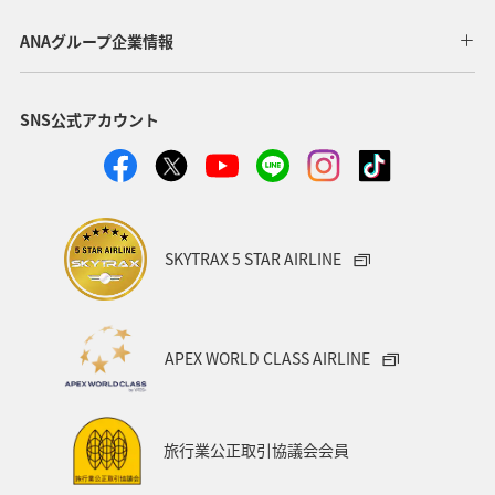
徳島県
中国地方
世界遺産
関西地方
ANAグループ企業情報
沖縄
石川県
福島県
温泉
東京都
SNS公式アカウント
ANA CA's Note
大阪府
夜景
岩手県
愛媛県
ワーケーション
カップル
スキー・スノボ
金沢
ハワイ
湖
SKYTRAX 5 STAR AIRLINE
ワカサギ
東海地方
神奈川県
福井県
アメリカ
一人旅
福岡県
オセアニア
APEX WORLD CLASS AIRLINE
函館
京都府
ホテル
インドネシア
ツアー
ANAのサービス
群馬県
旅行業公正取引協議会会員
ワーケーション（家族）
青森県
ホノルル
春