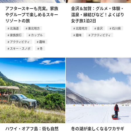
アフタースキーも充実。家族
金沢＆加賀：グルメ・体験・
やグループで楽しめるスキー
温泉・縁結びなど！よくばり
リゾートの旅
女子旅1泊2日
北海道
東北地方
北陸地方
金沢
石川県
家族旅行
カップル
趣味
アクティビティ
アクティビティ
趣味
スキー・スノボ
冬
ハワイ・オアフ島：街も自然
冬の湖が楽しくなるワカサギ