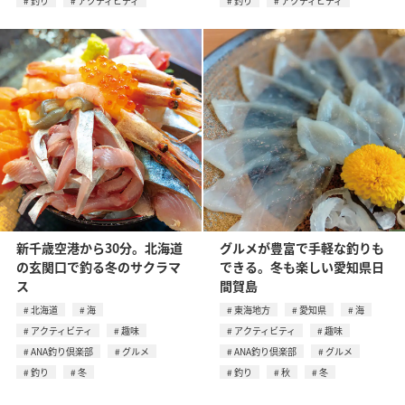
釣り
アクティビティ
釣り
アクティビティ
新千歳空港から30分。北海道
グルメが豊富で手軽な釣りも
の玄関口で釣る冬のサクラマ
できる。冬も楽しい愛知県日
ス
間賀島
北海道
海
東海地方
愛知県
海
アクティビティ
趣味
アクティビティ
趣味
ANA釣り倶楽部
グルメ
ANA釣り倶楽部
グルメ
釣り
冬
釣り
秋
冬