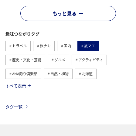
もっと見る
趣味つながりタグ
トラベル
旅ナカ
国内
旅マエ
歴史・文化・芸術
グルメ
アクティビティ
ANA釣り倶楽部
自然・植物
北海道
すべて表示
釣り
九州地方
冬
北陸地方
関東・甲信越地方
四国地方
家族旅行
海外
タグ一覧
海
秋
夏
宮崎県
日本の歴史・文化・芸術
東北地方
愛知県