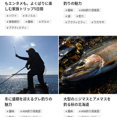
もエンタメも。よくばりに楽
釣りの魅力
しむ家族トリップ5日間
趣味
ANA釣り倶楽部
ハワイ
ホノルル
湖
釣り
家族旅行
趣味
グルメ
アクティビティ
ワカサギ
アクティビティ
冬に盛期を迎えるグレ釣りの
大型のニジマスとアメマスを
魅力
釣る秋の北海道
趣味
ANA釣り倶楽部
趣味
ANA釣り倶楽部