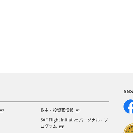
地方
関東・甲信越地方
四国地方
家族旅行
東北地方
愛知県
徳島県
中国地方
京都
ANA CA's Note
大阪府
夜景
岩手
沢
ハワイ
湖
ワカサギ
東海地方
SN
函館
京都府
ホテル
インドネシア
青森県
ホノルル
春
メジナ
マリン
株主・投資家情報
SAF Flight Initiative パーソナル・プ
アメリカ・カナダ・中南米
ニューヨーク
糸島
ログラム