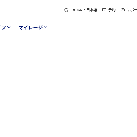
JAPAN
・日本語
予約
サポ
イフ
マイレージ