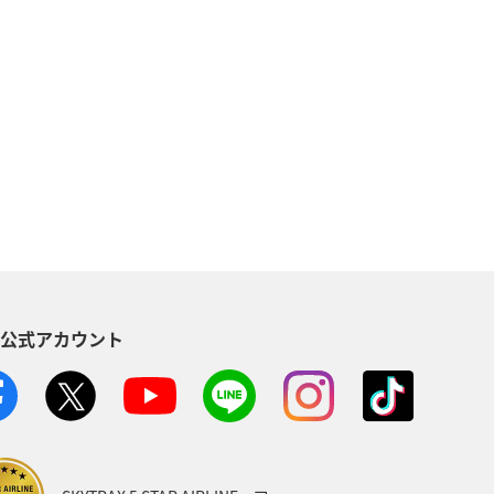
海外
海
秋
夏
世界遺産
関西地方
沖縄
県
愛媛県
ワーケーション
神奈川県
福井県
アメリカ
S公式アカウント
ツアー
ANAのサービス
スポーツ
日常
アオリイカ
オーストラリア
パース