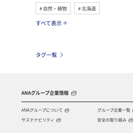
自然・植物
北海道
すべて表示
釣り
九州地方
冬
北陸
宮崎県
日本の歴史・文化・芸術
タグ一覧
石川県
福島県
温泉
東
カップル
スキー・スノボ
金
一人旅
福岡県
オセアニア
ANAグループ企業情報
群馬県
ワーケーション（家族）
ANAグループについて
グループ企業一覧
サステナビリティ
安全の取り組み
佐賀県
広島県
飛行機