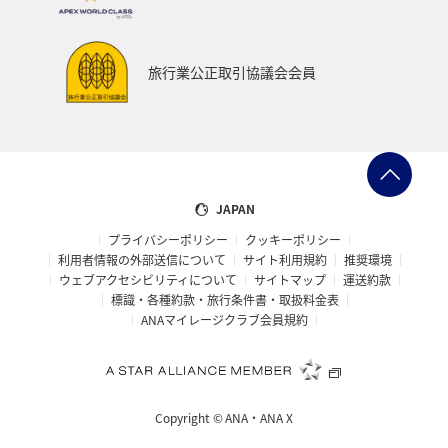
函館
京都府
ホテル
インドネシア
ツアー
ANAのサービス
群馬県
旅行業公正取引協議会会員
ワーケーション（家族）
青森県
ホノルル
春
メジナ
マリンスポーツ
日常
アオリイカ
佐賀県
広島県
飛行機
JAPAN
プライバシーポリシー
クッキーポリシー
アメリカ・カナダ・中南米
ニューヨーク
糸島
利用者情報の外部送信について
サイト利用規約
推奨環境
ウェブアクセシビリティについて
サイトマップ
運送約款
オーストラリア
パース
シドニー
札幌
標識・各種約款・旅行条件書・取扱料金表
ANAマイレージクラブ会員規約
釧路
旭川
マイルを貯める
ゴールデンウィーク
宮古島
鳥取県
ベトナム
東南アジア・南アジア
Copyright ©
ANA・ANA X
タイ
マレーシア
フィリピン
ゴルフ