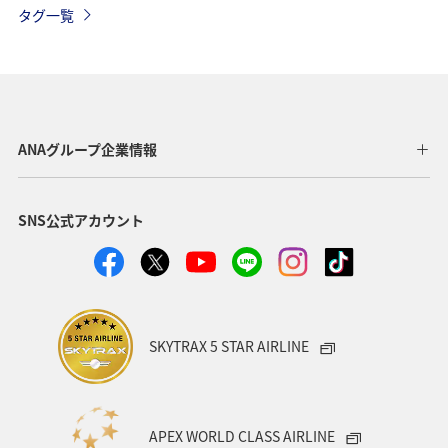
タグ一覧
海
秋
夏
宮崎県
日本の歴史・文化・芸術
東北地方
愛知県
徳島県
中国地方
世界遺産
関西地方
ANAグループ企業情報
沖縄
石川県
福島県
温泉
東京都
SNS公式アカウント
ANA CA's Note
大阪府
夜景
岩手県
愛媛県
ワーケーション
カップル
スキー・スノボ
金沢
ハワイ
湖
SKYTRAX 5 STAR AIRLINE
ワカサギ
東海地方
神奈川県
福井県
アメリカ
一人旅
福岡県
オセアニア
APEX WORLD CLASS AIRLINE