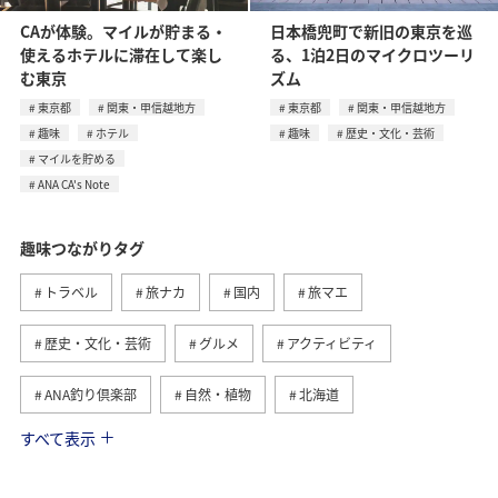
CAが体験。マイルが貯まる・
日本橋兜町で新旧の東京を巡
使えるホテルに滞在して楽し
る、1泊2日のマイクロツーリ
む東京
ズム
東京都
関東・甲信越地方
東京都
関東・甲信越地方
趣味
ホテル
趣味
歴史・文化・芸術
マイルを貯める
ANA CA's Note
趣味つながりタグ
トラベル
旅ナカ
国内
旅マエ
歴史・文化・芸術
グルメ
アクティビティ
ANA釣り倶楽部
自然・植物
北海道
すべて表示
釣り
九州地方
冬
北陸地方
関東・甲信越地方
四国地方
家族旅行
海外