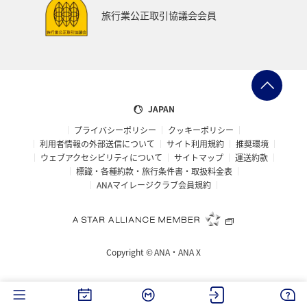
ツアー
ANAのサービス
群馬県
旅行業公正取引協議会会員
ワーケーション（家族）
青森県
ホノルル
春
メジナ
マリンスポーツ
日常
アオリイカ
佐賀県
広島県
飛行機
JAPAN
プライバシーポリシー
クッキーポリシー
アメリカ・カナダ・中南米
ニューヨーク
糸島
利用者情報の外部送信について
サイト利用規約
推奨環境
ウェブアクセシビリティについて
サイトマップ
運送約款
オーストラリア
パース
シドニー
札幌
標識・各種約款・旅行条件書・取扱料金表
ANAマイレージクラブ会員規約
釧路
旭川
マイルを貯める
ゴールデンウィーク
宮古島
鳥取県
ベトナム
東南アジア・南アジア
Copyright ©
ANA・ANA X
タイ
マレーシア
フィリピン
ゴルフ
ライフ
イギリス
香川県
高知県
長崎県