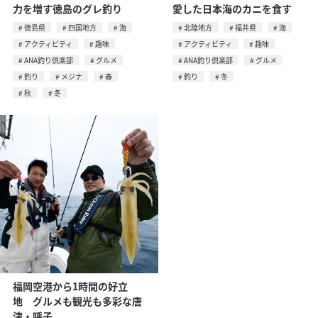
力を増す徳島のグレ釣り
愛した日本海のカニを食す
徳島県
四国地方
海
北陸地方
福井県
海
アクティビティ
趣味
アクティビティ
趣味
ANA釣り倶楽部
グルメ
ANA釣り倶楽部
グルメ
釣り
メジナ
春
釣り
冬
秋
冬
福岡空港から1時間の好立
地 グルメも観光も多彩な唐
津・呼子