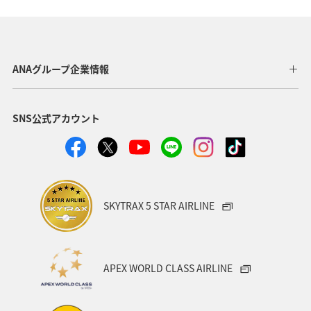
日本の歴史・文化・芸術
東北地方
愛知県
徳島県
中国地方
世界遺産
関西地方
ANAグループ企業情報
沖縄
石川県
福島県
温泉
東京都
SNS公式アカウント
ANA CA's Note
大阪府
夜景
岩手県
愛媛県
ワーケーション
カップル
スキー・スノボ
金沢
ハワイ
湖
SKYTRAX 5 STAR AIRLINE
ワカサギ
東海地方
神奈川県
福井県
アメリカ
一人旅
福岡県
オセアニア
APEX WORLD CLASS AIRLINE
函館
京都府
ホテル
インドネシア