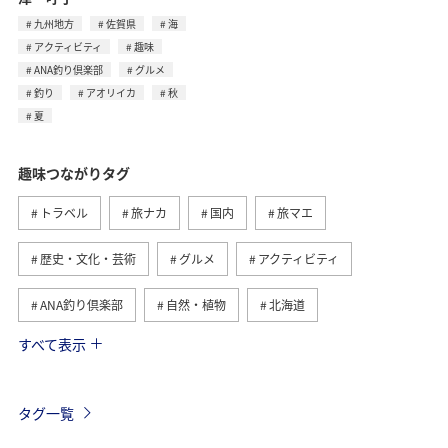
九州地方
佐賀県
海
アクティビティ
趣味
ANA釣り倶楽部
グルメ
釣り
アオリイカ
秋
夏
趣味つながりタグ
トラベル
旅ナカ
国内
旅マエ
歴史・文化・芸術
グルメ
アクティビティ
ANA釣り倶楽部
自然・植物
北海道
すべて表示
釣り
九州地方
冬
北陸地方
関東・甲信越地方
四国地方
家族旅行
海外
タグ一覧
海
秋
夏
宮崎県