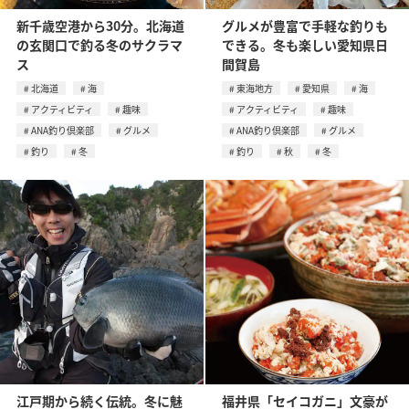
新千歳空港から30分。北海道
グルメが豊富で手軽な釣りも
の玄関口で釣る冬のサクラマ
できる。冬も楽しい愛知県日
ス
間賀島
北海道
海
東海地方
愛知県
海
アクティビティ
趣味
アクティビティ
趣味
ANA釣り倶楽部
グルメ
ANA釣り倶楽部
グルメ
釣り
冬
釣り
秋
冬
江戸期から続く伝統。冬に魅
福井県「セイコガニ」文豪が