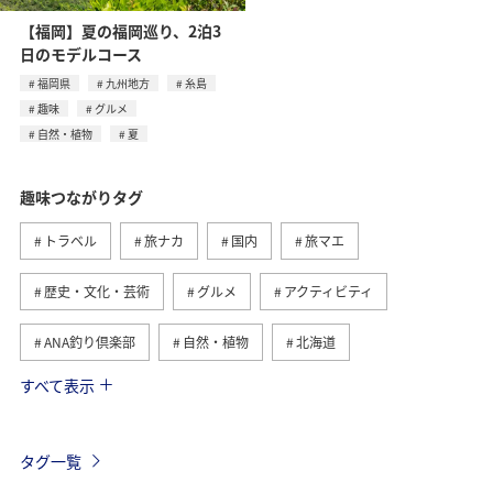
【福岡】夏の福岡巡り、2泊3
日のモデルコース
福岡県
九州地方
糸島
趣味
グルメ
自然・植物
夏
趣味つながりタグ
トラベル
旅ナカ
国内
旅マエ
歴史・文化・芸術
グルメ
アクティビティ
ANA釣り倶楽部
自然・植物
北海道
すべて表示
釣り
九州地方
冬
北陸地方
関東・甲信越地方
四国地方
家族旅行
海外
タグ一覧