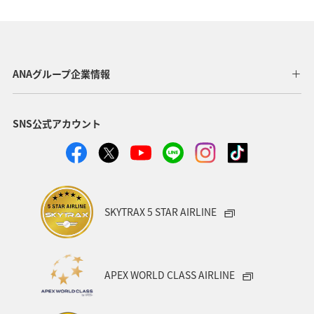
海
秋
夏
宮崎県
日本の歴史・文化・芸術
東北地方
愛知県
徳島県
中国地方
世界遺産
関西地方
ANAグループ企業情報
沖縄
石川県
福島県
温泉
東京都
SNS公式アカウント
ANA CA's Note
大阪府
夜景
岩手県
愛媛県
ワーケーション
カップル
スキー・スノボ
金沢
ハワイ
湖
SKYTRAX 5 STAR AIRLINE
ワカサギ
東海地方
神奈川県
福井県
アメリカ
一人旅
福岡県
オセアニア
APEX WORLD CLASS AIRLINE
函館
京都府
ホテル
インドネシア