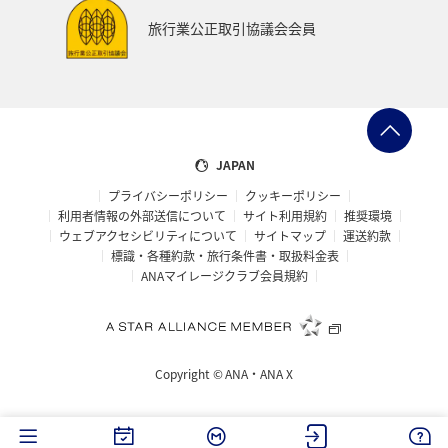
ツアー
ANAのサービス
群馬県
旅行業公正取引協議会会員
ワーケーション（家族）
青森県
ホノルル
春
メジナ
マリンスポーツ
日常
アオリイカ
佐賀県
広島県
飛行機
JAPAN
プライバシーポリシー
クッキーポリシー
アメリカ・カナダ・中南米
ニューヨーク
糸島
利用者情報の外部送信について
サイト利用規約
推奨環境
ウェブアクセシビリティについて
サイトマップ
運送約款
オーストラリア
パース
シドニー
札幌
標識・各種約款・旅行条件書・取扱料金表
ANAマイレージクラブ会員規約
釧路
旭川
マイルを貯める
ゴールデンウィーク
宮古島
鳥取県
ベトナム
東南アジア・南アジア
Copyright ©
ANA・ANA X
タイ
マレーシア
フィリピン
ゴルフ
ライフ
イギリス
香川県
高知県
長崎県