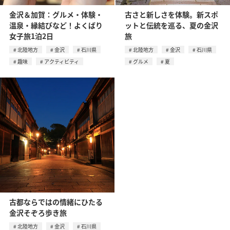
金沢＆加賀：グルメ・体験・
古さと新しさを体験。新スポ
温泉・縁結びなど！よくばり
ットと伝統を巡る、夏の金沢
女子旅1泊2日
旅
北陸地方
金沢
石川県
北陸地方
金沢
石川県
趣味
アクティビティ
グルメ
夏
古都ならではの情緒にひたる
金沢そぞろ歩き旅
北陸地方
金沢
石川県