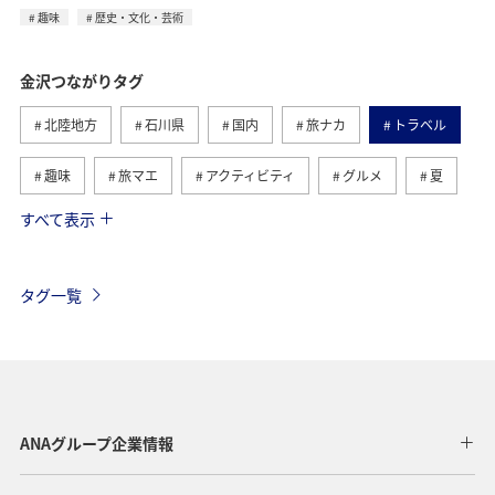
趣味
歴史・文化・芸術
金沢つながりタグ
北陸地方
石川県
国内
旅ナカ
トラベル
趣味
旅マエ
アクティビティ
グルメ
夏
すべて表示
散歩
歴史・文化・芸術
タグ一覧
ANAグループ企業情報