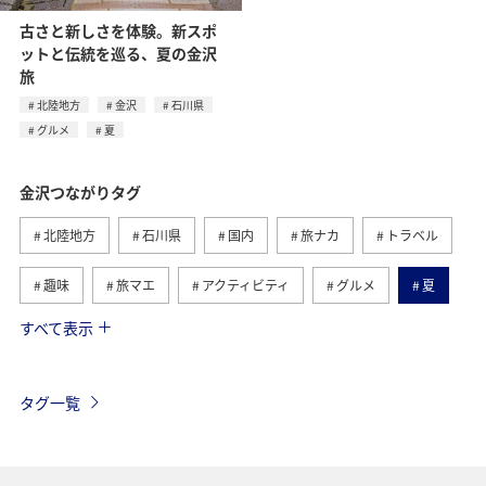
古さと新しさを体験。新スポ
ットと伝統を巡る、夏の金沢
旅
北陸地方
金沢
石川県
グルメ
夏
金沢つながりタグ
北陸地方
石川県
国内
旅ナカ
トラベル
趣味
旅マエ
アクティビティ
グルメ
夏
すべて表示
散歩
歴史・文化・芸術
タグ一覧