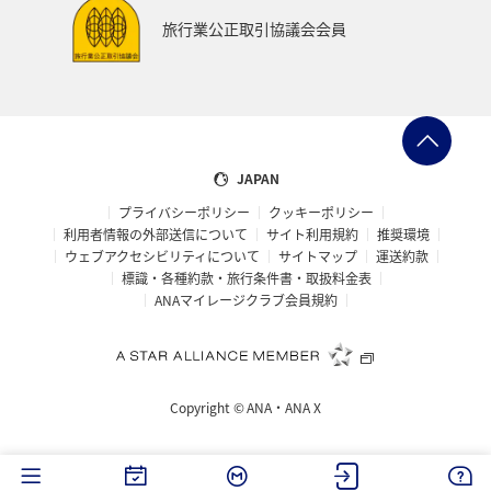
東海地方
徳島県
タチウオ
ANAグルメマイル
旅行業公正取引協議会会員
西表島
山形県
スズキ
青森県
熊本県
岩手県
山梨県
愛知県
島根県
中国地方
ブリ
北陸地方
佐賀県
ANAのふるさと納税
JAPAN
プライバシーポリシー
クッキーポリシー
自然・植物
鳥取県
埼玉県
山口県
石垣
利用者情報の外部送信について
サイト利用規約
推奨環境
ウェブアクセシビリティについて
サイトマップ
運送約款
沖縄県
宮古島
新潟県
フナ
石川県
標識・各種約款・旅行条件書・取扱料金表
ANAマイレージクラブ会員規約
四国地方
旅アト
大阪府
南伊豆
富山県
歴史・文化・芸術
世界遺産
京都府
Copyright ©
ANA・ANA X
マイルを貯める
ワーケーション
広島県
仙台
洞爺湖
タイ
バンコク