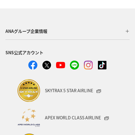
栃木県
神奈川県
高知県
海外
鹿児島県
アクティビティ
アマゴ
和歌山県
長野県
ANAグループ企業情報
メジナ
ライフ
東京都
岐阜県
千葉県
SNS公式アカウント
クロダイ
福岡県
グルメ
関西地方
福島県
秋田県
宮崎県
兵庫県
関東・甲信越地方
群馬県
趣味
SKYTRAX 5 STAR AIRLINE
ロウニンアジ（GT）
東北地方
福井県
九州地方
マアジ
大分県
宮城県
愛媛県
APEX WORLD CLASS AIRLINE
八丈島
茨城県
滋賀県
イシダイ
コイ