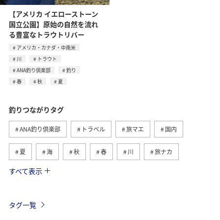
【アメリカ イエローストーン
国立公園】原始の自然を流れ
る豊富なトラウトリバー
アメリカ・カナダ・中南米
川
トラウト
ANA釣り倶楽部
釣り
春
秋
夏
釣りつながりタグ
ANA釣り倶楽部
トラベル
旅マエ
国内
夏
海
秋
春
川
旅ナカ
すべて表示
冬
湖
北海道
アユ
トラウト
ヤマメ
ワカサギ
沖縄
マダイ
タグ一覧
アオリイカ
静岡県
イワナ
長崎県