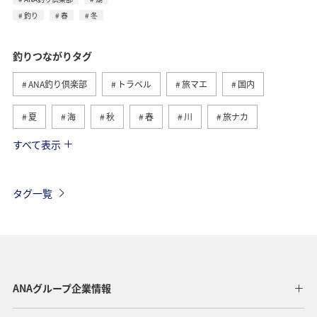
釣り
春
冬
釣りつながりタグ
ANA釣り倶楽部
トラベル
旅マエ
国内
夏
海
秋
春
川
旅ナカ
すべて表示
冬
湖
北海道
アユ
トラウト
ヤマメ
ワカサギ
沖縄
マダイ
タグ一覧
アオリイカ
静岡県
イワナ
長崎県
栃木県
神奈川県
高知県
海外
鹿児島県
アクティビティ
アマゴ
和歌山県
長野県
ANAグループ企業情報
メジナ
ライフ
東京都
岐阜県
千葉県