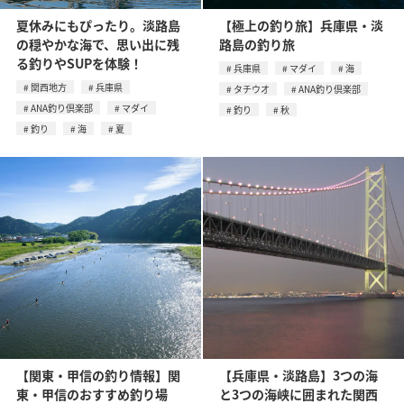
夏休みにもぴったり。淡路島
【極上の釣り旅】兵庫県・淡
の穏やかな海で、思い出に残
路島の釣り旅
る釣りやSUPを体験！
兵庫県
マダイ
海
関西地方
兵庫県
タチウオ
ANA釣り倶楽部
ANA釣り倶楽部
マダイ
釣り
秋
釣り
海
夏
【関東・甲信の釣り情報】関
【兵庫県・淡路島】3つの海
東・甲信のおすすめ釣り場
と3つの海峡に囲まれた関西