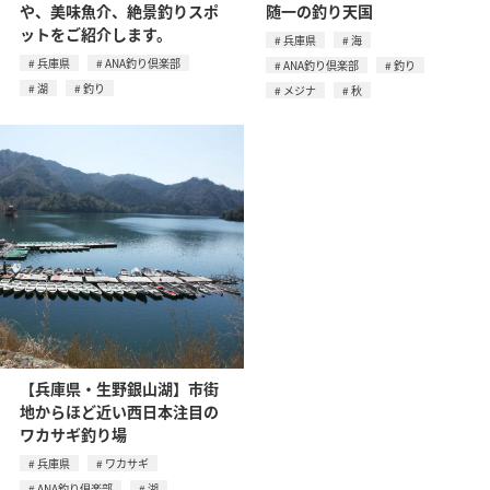
や、美味魚介、絶景釣りスポ
随一の釣り天国
ットをご紹介します。
兵庫県
海
兵庫県
ANA釣り倶楽部
ANA釣り倶楽部
釣り
湖
釣り
メジナ
秋
【兵庫県・生野銀山湖】市街
地からほど近い西日本注目の
ワカサギ釣り場
兵庫県
ワカサギ
ANA釣り倶楽部
湖