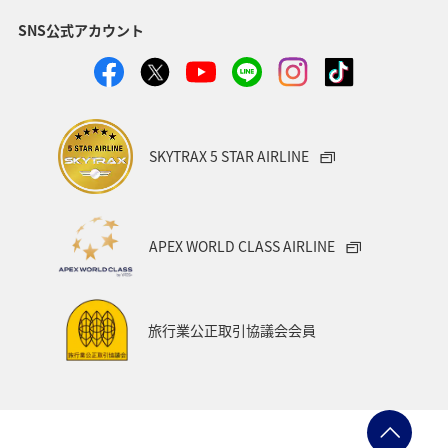
SNS公式アカウント
クロダイ
福岡県
グルメ
関西地方
福島県
秋田県
宮崎県
兵庫県
関東・甲信越地方
群馬県
趣味
SKYTRAX 5 STAR AIRLINE
ロウニンアジ（GT）
東北地方
福井県
九州地方
マアジ
大分県
宮城県
愛媛県
APEX WORLD CLASS AIRLINE
八丈島
茨城県
滋賀県
イシダイ
コイ
東海地方
徳島県
タチウオ
ANAグルメマイル
旅行業公正取引協議会会員
西表島
山形県
スズキ
青森県
岩手県
熊本県
山梨県
愛知県
島根県
中国地方