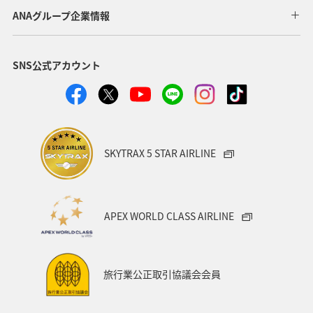
アクティビティ
アマゴ
和歌山県
長野県
ANAグループ企業情報
メジナ
ライフ
東京都
岐阜県
千葉県
SNS公式アカウント
クロダイ
福岡県
グルメ
関西地方
福島県
秋田県
宮崎県
兵庫県
関東・甲信越地方
群馬県
趣味
SKYTRAX 5 STAR AIRLINE
ロウニンアジ（GT）
東北地方
福井県
九州地方
マアジ
大分県
宮城県
愛媛県
APEX WORLD CLASS AIRLINE
八丈島
茨城県
滋賀県
イシダイ
コイ
東海地方
徳島県
タチウオ
ANAグルメマイル
旅行業公正取引協議会会員
西表島
山形県
スズキ
青森県
岩手県