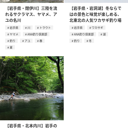
【岩手県・閉伊川】三陸を流
【岩手県・岩洞湖】冬ならで
れるサクラマス、ヤマメ、ア
はの景色と味覚が楽しめる、
ユの名川
北東北の人気ワカサギ釣り場
岩手県
川
トラウト
岩手県
ワカサギ
ヤマメ
ANA釣り倶楽部
ANA釣り倶楽部
湖
釣り
アユ
春
釣り
冬
夏
【岩手県・北本内川】岩手の