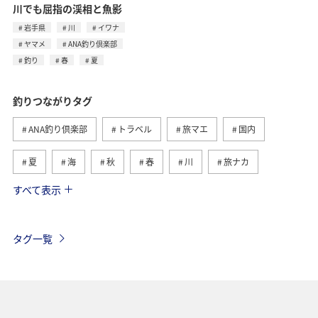
川でも屈指の渓相と魚影
岩手県
川
イワナ
ヤマメ
ANA釣り倶楽部
釣り
春
夏
釣りつながりタグ
ANA釣り倶楽部
トラベル
旅マエ
国内
夏
海
秋
春
川
旅ナカ
すべて表示
冬
湖
北海道
アユ
トラウト
ヤマメ
ワカサギ
沖縄
マダイ
タグ一覧
アオリイカ
静岡県
イワナ
長崎県
栃木県
神奈川県
高知県
海外
鹿児島県