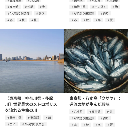
鹿児島県
八丈島
長崎県
八丈島
東京都
東京都
沖縄
海
和歌山県
イシダイ
海
ANA釣り倶楽部
釣り
ANA釣り倶楽部
釣り
春
秋
夏
春
秋
冬
夏
【東京都／神奈川県・多摩
東京都・八丈島「クサヤ」：
川】世界最大のメトロポリス
遠流の地が生んだ珍味
を流れる生命の川
八丈島
東京都
海
神奈川県
東京都
川
ANA釣り倶楽部
釣り
コイ
ANA釣り倶楽部
春
秋
冬
夏