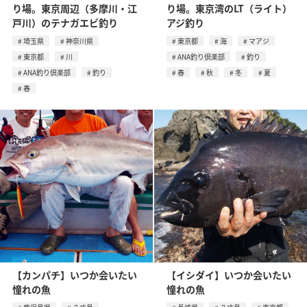
り場。東京周辺（多摩川・江
り場。東京湾のLT（ライト）
戸川）のテナガエビ釣り
アジ釣り
埼玉県
神奈川県
東京都
海
マアジ
東京都
川
ANA釣り倶楽部
釣り
ANA釣り倶楽部
釣り
春
秋
冬
夏
春
【カンパチ】いつか会いたい
【イシダイ】いつか会いたい
憧れの魚
憧れの魚