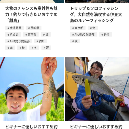
大物のチャンスも意外性も魅
トリップ＆ソロフィッシン
力！釣りで行きたいおすすめ
グ。大自然を満喫する伊豆大
「離島」
島のルアーフィッシング
鹿児島県
長崎県
東京都
海
八丈島
東京都
海
ANA釣り倶楽部
釣り
ANA釣り倶楽部
釣り
秋
春
秋
冬
夏
ビギナーに優しいおすすめ釣
ビギナーに優しいおすすめ釣