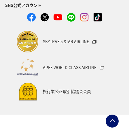
SNS公式アカウント
クロダイ
福岡県
グルメ
関西地方
福島県
秋田県
宮崎県
兵庫県
関東・甲信越地方
群馬県
趣味
SKYTRAX 5 STAR AIRLINE
ロウニンアジ（GT）
東北地方
福井県
九州地方
マアジ
大分県
宮城県
愛媛県
APEX WORLD CLASS AIRLINE
八丈島
茨城県
滋賀県
イシダイ
コイ
東海地方
徳島県
タチウオ
ANAグルメマイル
旅行業公正取引協議会会員
西表島
山形県
スズキ
青森県
熊本県
岩手県
山梨県
愛知県
島根県
中国地方
ブリ
北陸地方
佐賀県
ANAのふるさと納税