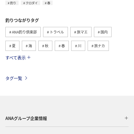
釣り
クロダイ
春
釣りつながりタグ
ANA釣り倶楽部
トラベル
旅マエ
国内
夏
海
秋
春
川
旅ナカ
すべて表示
冬
湖
北海道
アユ
トラウト
ヤマメ
ワカサギ
沖縄
マダイ
タグ一覧
アオリイカ
静岡県
イワナ
長崎県
栃木県
神奈川県
高知県
海外
鹿児島県
アクティビティ
アマゴ
和歌山県
長野県
ANAグループ企業情報
メジナ
ライフ
東京都
岐阜県
千葉県