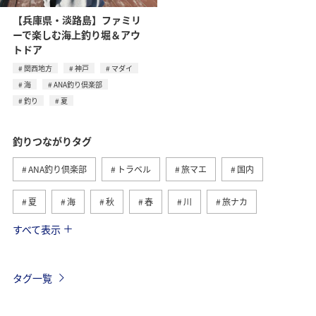
【兵庫県・淡路島】ファミリ
ーで楽しむ海上釣り堀＆アウ
トドア
関西地方
神戸
マダイ
海
ANA釣り倶楽部
釣り
夏
釣りつながりタグ
ANA釣り倶楽部
トラベル
旅マエ
国内
夏
海
秋
春
川
旅ナカ
すべて表示
冬
湖
北海道
アユ
トラウト
ヤマメ
ワカサギ
沖縄
マダイ
タグ一覧
アオリイカ
静岡県
イワナ
長崎県