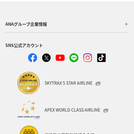
栃木県
神奈川県
高知県
海外
鹿児島県
アクティビティ
アマゴ
和歌山県
長野県
ANAグループ企業情報
メジナ
ライフ
東京都
岐阜県
千葉県
SNS公式アカウント
クロダイ
福岡県
グルメ
関西地方
福島県
秋田県
宮崎県
兵庫県
関東・甲信越地方
群馬県
趣味
SKYTRAX 5 STAR AIRLINE
ロウニンアジ（GT）
東北地方
福井県
九州地方
マアジ
大分県
宮城県
愛媛県
APEX WORLD CLASS AIRLINE
八丈島
茨城県
滋賀県
イシダイ
コイ
東海地方
徳島県
タチウオ
ANAグルメマイル