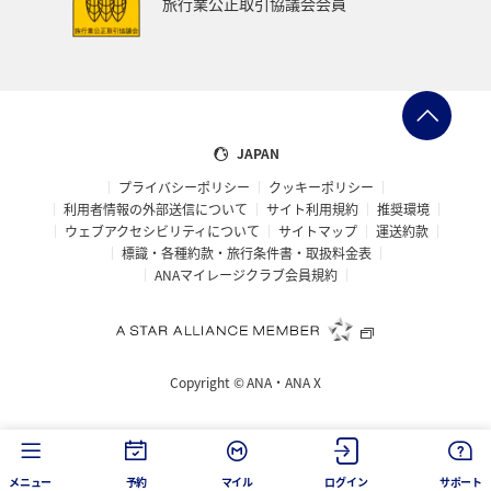
旅行業公正取引協議会会員
西表島
山形県
スズキ
青森県
熊本県
岩手県
山梨県
愛知県
島根県
中国地方
ブリ
北陸地方
佐賀県
ANAのふるさと納税
JAPAN
プライバシーポリシー
クッキーポリシー
自然・植物
鳥取県
埼玉県
山口県
石垣
利用者情報の外部送信について
サイト利用規約
推奨環境
ウェブアクセシビリティについて
サイトマップ
運送約款
沖縄県
宮古島
新潟県
フナ
石川県
標識・各種約款・旅行条件書・取扱料金表
ANAマイレージクラブ会員規約
四国地方
旅アト
大阪府
南伊豆
富山県
歴史・文化・芸術
世界遺産
京都府
Copyright ©
ANA・ANA X
マイルを貯める
ワーケーション
広島県
仙台
洞爺湖
タイ
バンコク
メニュー
予約
マイル
ログイン
サポート
アメリカ・カナダ・中南米
イギリス
韓国