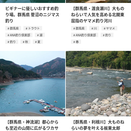
ビギナーに優しいおすすめ釣
【群馬県・渡良瀬川】大もの
り場。群馬県 菅沼のニジマス
ねらいで人気を高める北関東
釣り
屈指のヤマメ釣り河川
群馬県
トラウト
群馬県
川
ヤマメ
ANA釣り倶楽部
湖
ANA釣り倶楽部
釣り
釣り
秋
夏
春
【群馬県・神流湖】都心から
【群馬県・利根川】大ものね
も至近の山間に広がるワカサ
らいの夢を叶える板東太郎