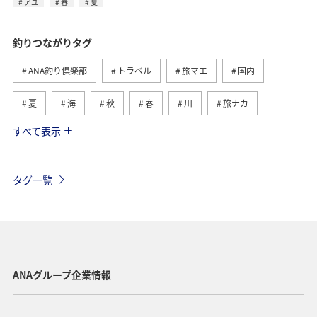
アユ
春
夏
釣りつながりタグ
ANA釣り倶楽部
トラベル
旅マエ
国内
夏
海
秋
春
川
旅ナカ
すべて表示
冬
湖
北海道
アユ
トラウト
ヤマメ
ワカサギ
沖縄
マダイ
タグ一覧
アオリイカ
静岡県
イワナ
長崎県
栃木県
神奈川県
高知県
海外
鹿児島県
アクティビティ
アマゴ
和歌山県
長野県
ANAグループ企業情報
メジナ
ライフ
東京都
岐阜県
千葉県