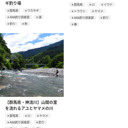
ギ釣り場
群馬県
川
イワナ
群馬県
ワカサギ
トラウト
ヤマメ
ANA釣り倶楽部
湖
ANA釣り倶楽部
釣り
釣り
秋
春
【群馬県・神流川】山間の里
を流れるアユとヤマメの川
群馬県
川
ヤマメ
ANA釣り倶楽部
釣り