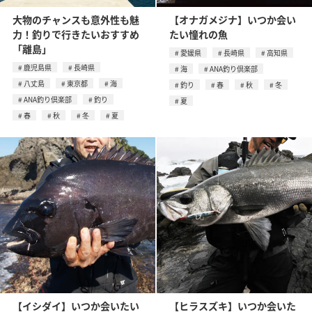
大物のチャンスも意外性も魅
【オナガメジナ】いつか会い
力！釣りで行きたいおすすめ
たい憧れの魚
「離島」
愛媛県
長崎県
高知県
鹿児島県
長崎県
海
ANA釣り倶楽部
八丈島
東京都
海
釣り
春
秋
冬
ANA釣り倶楽部
釣り
夏
春
秋
冬
夏
【イシダイ】いつか会いたい
【ヒラスズキ】いつか会いた