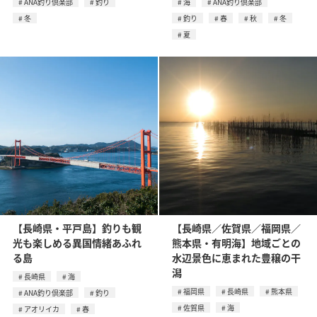
ANA釣り倶楽部
釣り
海
ANA釣り倶楽部
冬
釣り
春
秋
冬
夏
【長崎県・平戸島】釣りも観
【長崎県／佐賀県／福岡県／
光も楽しめる異国情緒あふれ
熊本県・有明海】地域ごとの
る島
水辺景色に恵まれた豊穣の干
潟
長崎県
海
福岡県
長崎県
熊本県
ANA釣り倶楽部
釣り
佐賀県
海
アオリイカ
春