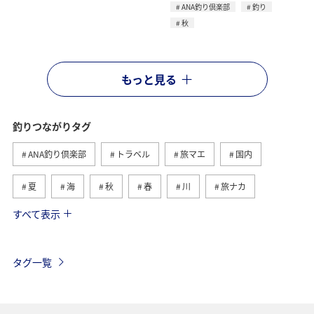
ANA釣り倶楽部
釣り
秋
もっと見る
釣りつながりタグ
ANA釣り倶楽部
トラベル
旅マエ
国内
夏
海
秋
春
川
旅ナカ
すべて表示
冬
湖
北海道
アユ
トラウト
ヤマメ
ワカサギ
沖縄
マダイ
タグ一覧
アオリイカ
静岡県
イワナ
長崎県