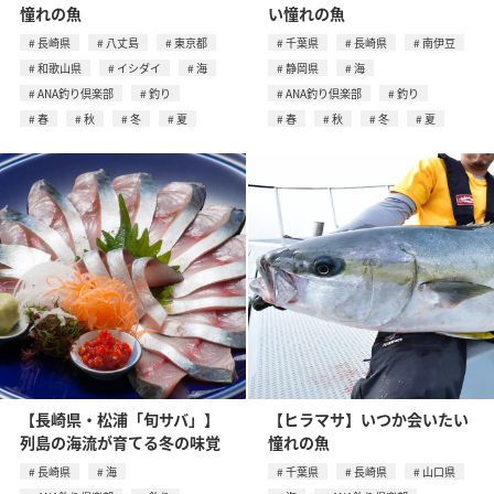
憧れの魚
い憧れの魚
長崎県
八丈島
東京都
千葉県
長崎県
南伊豆
和歌山県
イシダイ
海
静岡県
海
ANA釣り倶楽部
釣り
ANA釣り倶楽部
釣り
春
秋
冬
夏
春
秋
冬
夏
【長崎県・松浦「旬サバ」】
【ヒラマサ】いつか会いたい
列島の海流が育てる冬の味覚
憧れの魚
長崎県
海
千葉県
長崎県
山口県