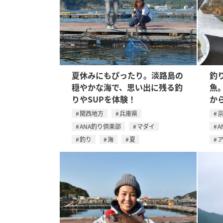
夏休みにもぴったり。淡路島の
釣
穏やかな海で、思い出に残る釣
魚
りやSUPを体験！
か
関西地方
兵庫県
ANA釣り倶楽部
マダイ
A
釣り
海
夏