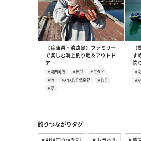
【兵庫県・淡路島】ファミリー
【
で楽しむ海上釣り堀＆アウトド
す
ア
釣
関西地方
神戸
マダイ
海
ANA釣り倶楽部
釣り
A
夏
釣りつながりタグ
ANA釣り倶楽部
トラベル
旅