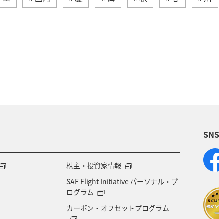
トラウト
ヤマメ
ワカサギ
沖縄
マ
神奈川県
高知県
海外
鹿児島県
アクテ
東京都
岐阜県
千葉県
クロダイ
福岡県
兵庫県
関東・甲信越地方
群馬県
趣味
SN
大分県
宮城県
愛媛県
八丈島
茨城県
ANAグルメマイル
西表島
山形県
スズキ
株主・投資家情報
SAF Flight Initiative パーソナル・プ
中国地方
ブリ
北陸地方
佐賀県
ANA
ログラム
カーボン・オフセットプログラム
垣
新潟県
石川県
宮古島
沖縄県