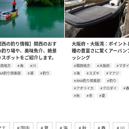
関西の釣り情報】関西のおす
大阪府・大阪湾：ポイント
め釣り場や、美味魚介、絶景
種の豊富さに驚くアーバン
りスポットをご紹介します。
ッシング
関西地方
海
川
関西地方
大阪府
マダ
NA釣り倶楽部
湖
釣り
海
スズキ
マアジ
ANA釣り倶楽部
釣り
アオリイカ
クロダイ
秋
冬
夏
マエ
国内
夏
海
秋
春
川