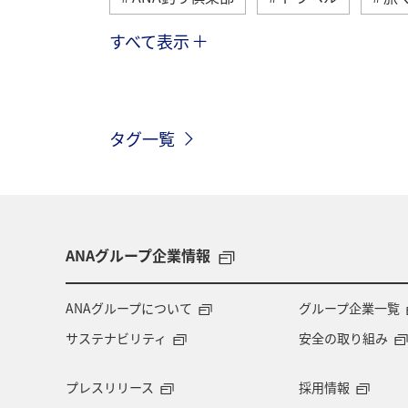
すべて表示
冬
湖
北海道
アユ
イワナ
長崎県
栃木県
タグ一覧
長野県
メジナ
ライフ
福島県
秋田県
宮崎県
福井県
九州地方
マアジ
ANAグループ企業情報
東海地方
徳島県
タチウオ
ANAグループについて
グループ企業一覧
サステナビリティ
安全の取り組み
山梨県
愛知県
島根県
プレスリリース
採用情報
鳥取県
埼玉県
フナ
石