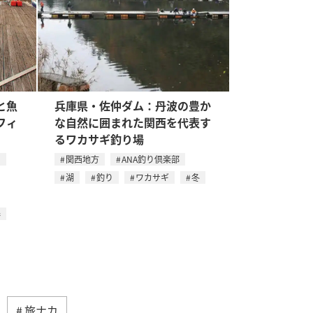
と魚
兵庫県・佐仲ダム：丹波の豊か
フィ
な自然に囲まれた関西を代表す
るワカサギ釣り場
イ
関西地方
ANA釣り倶楽部
湖
釣り
ワカサギ
冬
春
旅ナカ