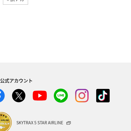
ダイ
アオリイカ
静岡県
ィビティ
アマゴ
和歌山県
グルメ
関西地方
ロウニンアジ（GT）
東北地方
S公式アカウント
滋賀県
イシダイ
コイ
青森県
岩手県
熊本県
のふるさと納税
自然・植物
SKYTRAX 5 STAR AIRLINE
山口県
四国地方
旅アト