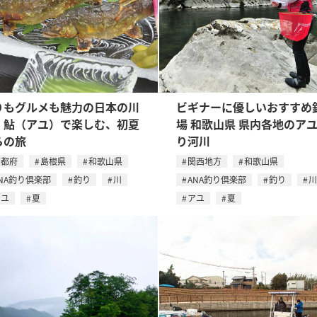
りもグルメも魅力の日本の川
ビギナーに優しいおすすめ
。鮎（アユ）で楽しむ、初夏
場 和歌山県 県内各地のア
らの旅
り河川
京都府
島根県
和歌山県
関西地方
和歌山県
NA釣り倶楽部
釣り
川
ANA釣り倶楽部
釣り
川
アユ
夏
アユ
夏