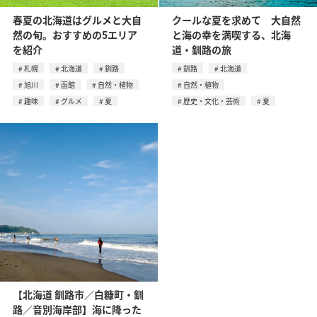
春夏の北海道はグルメと大自
クールな夏を求めて 大自然
然の旬。おすすめの5エリア
と海の幸を満喫する、北海
を紹介
道・釧路の旅
札幌
北海道
釧路
釧路
北海道
旭川
函館
自然・植物
自然・植物
趣味
グルメ
夏
歴史・文化・芸術
夏
【北海道 釧路市／白糠町・釧
路／音別海岸部】海に降った