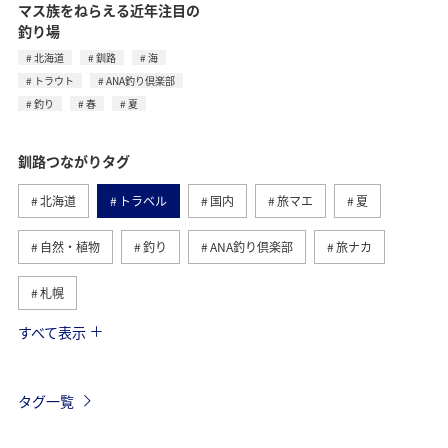
マス族をねらえる近年注目の
釣り場
北海道
釧路
海
トラウト
ANA釣り倶楽部
釣り
春
夏
釧路つながりタグ
北海道
トラベル
国内
旅マエ
夏
自然・植物
釣り
ANA釣り倶楽部
旅ナカ
札幌
すべて表示
趣味
グルメ
旭川
函館
歴史・文化・芸術
春
海
トラウト
タグ一覧