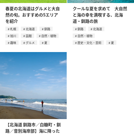
春夏の北海道はグルメと大自
クールな夏を求めて 大自然
然の旬。おすすめの5エリア
と海の幸を満喫する、北海
を紹介
道・釧路の旅
札幌
北海道
釧路
釧路
北海道
旭川
函館
自然・植物
自然・植物
趣味
グルメ
夏
歴史・文化・芸術
夏
【北海道 釧路市／白糠町・釧
路／音別海岸部】海に降った