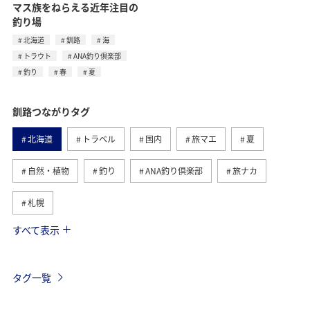
マス族をねらえる近年注目の
釣り場
北海道
釧路
海
トラウト
ANA釣り倶楽部
釣り
春
夏
釧路つながりタグ
北海道
トラベル
国内
旅マエ
夏
自然・植物
釣り
ANA釣り倶楽部
旅ナカ
札幌
すべて表示
趣味
グルメ
旭川
函館
歴史・文化・芸術
春
海
トラウト
タグ一覧