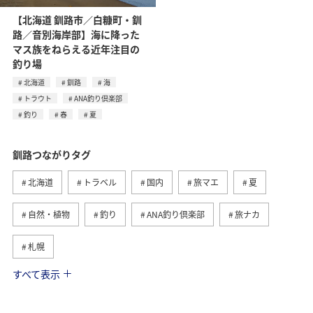
【北海道 釧路市／白糠町・釧
路／音別海岸部】海に降った
マス族をねらえる近年注目の
釣り場
北海道
釧路
海
トラウト
ANA釣り倶楽部
釣り
春
夏
釧路つながりタグ
北海道
トラベル
国内
旅マエ
夏
自然・植物
釣り
ANA釣り倶楽部
旅ナカ
札幌
すべて表示
趣味
グルメ
旭川
函館
歴史・文化・芸術
春
海
トラウト