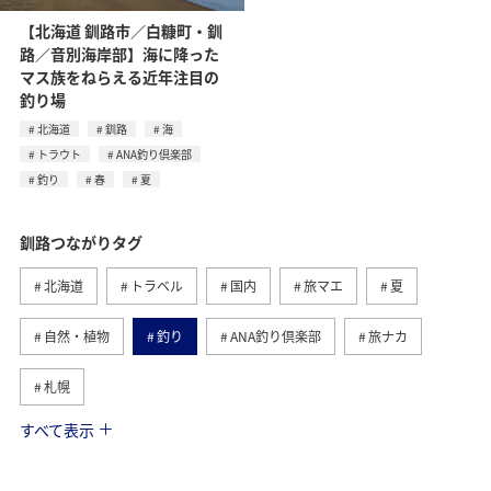
【北海道 釧路市／白糠町・釧
路／音別海岸部】海に降った
マス族をねらえる近年注目の
釣り場
北海道
釧路
海
トラウト
ANA釣り倶楽部
釣り
春
夏
釧路つながりタグ
北海道
トラベル
国内
旅マエ
夏
自然・植物
釣り
ANA釣り倶楽部
旅ナカ
札幌
すべて表示
趣味
グルメ
旭川
函館
歴史・文化・芸術
春
海
トラウト