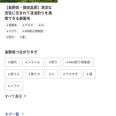
【長野県・開田高原】清涼な
空気に包まれて渓流釣りを満
喫できる避暑地
長野県
アマゴ
川
イワナ
ANA釣り倶楽部
釣り
夏
長野県つながりタグ
国内
トラベル
釣り
ANA釣り倶楽部
旅マエ
旅ナカ
川
ワカサギ
湖
イワナ
すべて表示
冬
島根県
春
夏
秋
福岡県
京都府
北海道
アクティビティ
サイクリング
タグ一覧